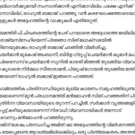
ല്ലാവര്‍ക്കുമായി സംസാരിക്കാന്‍ എനിക്കാവില്ല. പക്ഷേ എനിക്ക്
ാനാവില്ല’, രാഹുല്‍ ബജാജ് പറഞ്ഞു. വന്‍ കരഘോഷത്തോടെയാണ
ളുകള്‍ അദ്ദേഹത്തിന്റെ വാക്കുകള്‍ എതിരേറ്റത്.
യമന്ത്രി പി.ചിദംബരത്തിന്റെ പേര് പറയാതെ അദ്ദേഹത്തെ ജയിലി
ജ്യസ്‌നേഹിയെന്ന് പ്രജ്ഞാ സിങ് ലോക്‌സഭയില്‍
തിനേയുമടക്കം രാഹുല്‍ ബജാജ് ചടങ്ങില്‍ വിമര്‍ശിച്ചു.
ര്‍മാന്‍ മുകേഷ് അംബാനി, ബിര്‍ള ഗ്രൂപ്പ് ചെയര്‍മാന്‍ കുമാര്‍ മം
്‍പ്രൈസസ് ചെയര്‍മാന്‍ സുനില്‍ ഭാരതി മിത്തല്‍ തുടങ്ങിയ വ്
ൂടാതെ നിര്‍മലാ സീതാരാമന്‍, പിയൂഷ് ഗോയല്‍ തുടങ്ങിയ മന്ത്
്കെയാണ് രാഹുല്‍ ബജാജ് ഇങ്ങനെ പറഞ്ഞത്.
ാമ്ബത്തിക പ്രതിസന്ധിയുടെ മുഖ്യ കാരണം സമൂഹത്തിലുണ്ടായി
മാണെന്ന് മുന്‍ പ്രധാനമന്ത്രി മന്‍മോഹന്‍ സിങ് പറഞ്ഞതിന് 
ിര്‍ന്ന വ്യവസായിയുടെ തുറന്ന് പറച്ചില്‍. സര്‍ക്കാര്‍ വൃത്തങ്ങളില
പെട്ട് കഴിയുകയാണെന്ന് നിരവധി വ്യവസായികള്‍ തന്നോട്
വെന്നും മന്‍മോഹന്‍ പറഞ്ഞിരുന്നു.
ിന് ശേഷം പ്രസംഗിച്ച അമിത് ഷാ അദ്ദേഹത്തിന്റെ വിമര്‍ശനത്തി
 ഭയപ്പെടേണ്ട ആവശ്യമില്ലെങ്കിലും, ഒരു പ്രത്യേകതരം അന്തരീക