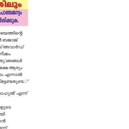
 ഭയത്തിന്റെ
്‍ ബജാജ്.
് അവാര്‍ഡ്
ീക്കം
തു.’ഞങ്ങള്‍
പക്ഷേ ആരും
. എന്നാല്‍
്ടേണ്ടതുണ്ട.്
രാഹുല്‍’ എന്ന്
്ങളുടെ
ായി
ന്‍
ന്ന്