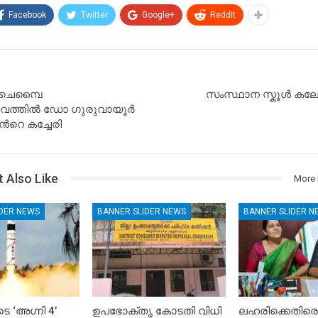
Facebook
Twitter
Google+
ReddIt
 ചെമ്പൈ
സംസ്ഥാന സ്കൂള്‍ കല
ത്തില്‍ ഡോ ഗുരുവായൂര്‍
‍റെ കച്ചേരി
 Also Like
More 
IDER NEWS
BANNER SLIDER NEWS
BANNER SLIDER N
െ ‘അഗ്നി 4’
ഉപഭോക്തൃ കോടതി വിധി
ലഹരിക്കെതിരെ