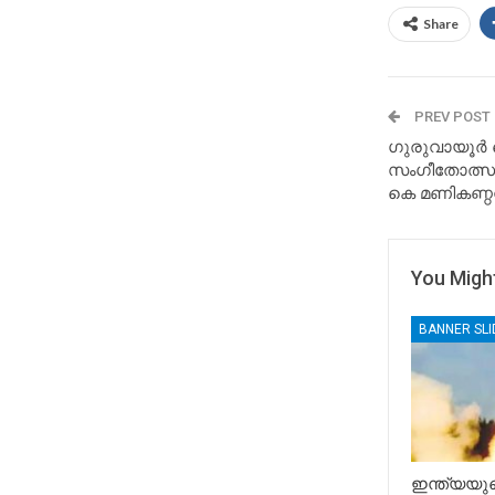
Share
PREV POST
ഗുരുവായൂര്‍
സംഗീതോത്സവ
കെ മണികണ്ഠന്
You Might
BANNER SL
ഇന്ത്യയുട