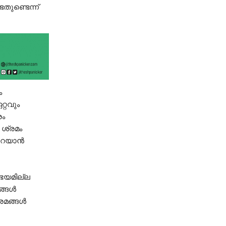
്ടതുണ്ടെന്ന്
ം
റ്റവും
രം
‍ ശ്രമം
റയാന്‍
് ഭയമില്ല
്ങള്‍
മങ്ങള്‍