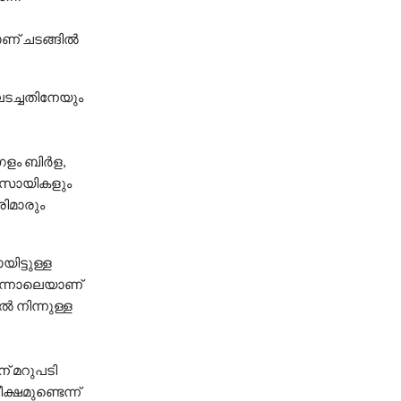
് ചടങ്ങില്‍
ലടച്ചതിനേയും
ഗളം ബിര്‍ള,
യവസായികളും
രിമാരും
ട്ടുള്ള
പിന്നാലെയാണ്
്‍ നിന്നുള്ള
ന് മറുപടി
്ഷമുണ്ടെന്ന്