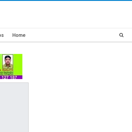
os
Home