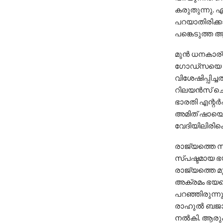
കരുതുന്നു. എ
പറയാതിരിക്ക
പങ്കെടുത്ത ആ
മുന്‍ ധനകാര്
ഗോഡ്‌സയെ രാ
വിശേഷിപ്പിച്ച
റിലയന്‍സ് ചെയ
ഭാരതി എന്റര
അമിത് ഷായെ ക
വേദിയിലിരിക
രാജ്യത്തെ സ
സ്പഷ്ടമായ ഭയ
രാജ്യത്തെ മുത
അക്രമം ഭയപ്
പറഞ്ഞിരുന്നു
രാഹുല്‍ ബജാജ
നല്‍കി. ആരും