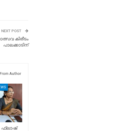
NEXT POST
ോത്സവ കിരീടം
പാലക്കാടിന്
From Author
EWS
 ഫ്ലാഷ്