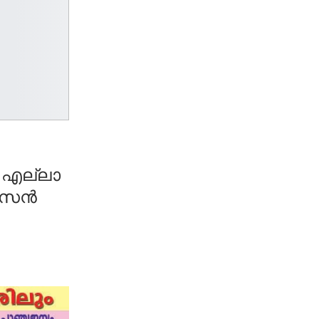
യ എല്ലാ
സന്‍