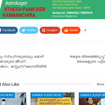
Facebook
Twitter
Google+
ReddIt
യും സ്വപ്‌നയുടേയും മൊഴി
തദ്ദേശ തിരഞ്ഞെടുപ്പ് 
അവരുടെ ജീവന്
രേഖകളുടെ പട്ടിക
ാം ; കസ്റ്റംസ് കോടതിയില്‍.
 Also Like
More 
IDER NEWS
BANNER SLIDER NEWS
BANNER SLIDER N