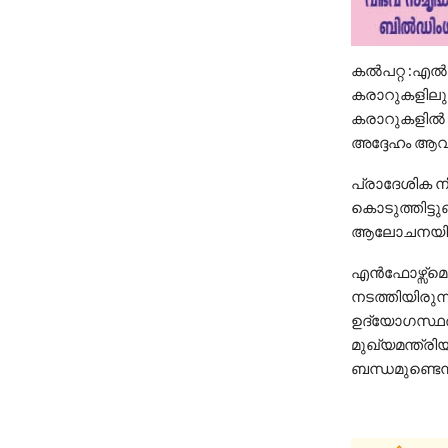
കൽപറ്റ :എല്
കരാറുകളിലു
കരാറുകളില്‍
അദ്ദേഹം ആവശ്
പ്രാദേശിക നീക
കൊടുത്തിട്ടു
ആലോചനയില്ലെ
എന്‍ഫോഴ്സ്മ
നടത്തിയിരുന
ഉദ്യോഗസ്ഥര
മുഖ്യമന്ത്ര
ബന്ധമുണ്ടെന