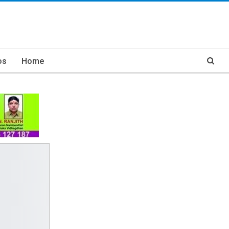
os
Home