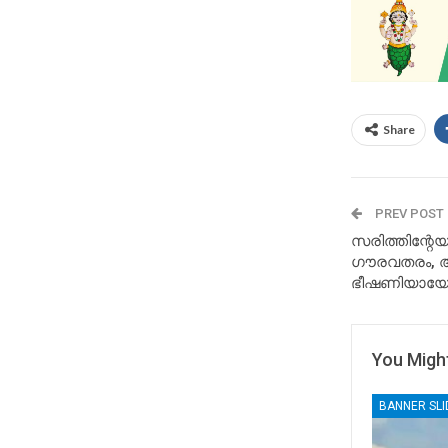
Share
PREV POST
സരിത്തിന്റേ
ഗൗരവതരം, 
ഭീഷണിയായേക്ക
You Might
BANNER SL