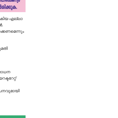
്‍കിയ എല്ലാ
‍.
ക്കണമെന്നും
ുമതി
ിശോധന
്ടറേറ്റ്
ഥാപനവുമായി