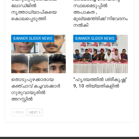
ലോഡ്ജിൽ
സ്ഥലമെടുപ്പിൽ
നൃത്താധ്യാപികയെ
അപാകത ,
കൊലപ്പെടുത്തി
മുഖ്യമന്ത്രിക്ക് നിവേദനം
നൽകി
BANNER SLIDER NEWS
BANNER SLIDER NEWS
തൊടുപുഴക്കാരായ
“ഹൃദയത്തിൽ ശ്രീകൃഷ്ണ”
കഞ്ചാവ് കച്ചവടക്കാർ
9, 10 തിയ്യതികളിൽ
ഗുരുവായൂരിൽ
അറസ്റ്റിൽ
PREV
NEXT