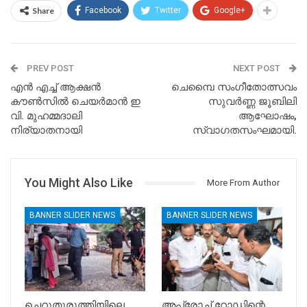
Share
Facebook
Twitter
Google+
PREV POST
NEXT POST
എൻ എച്ച് ആക്ഷൻ
ചെമ്പൈ സംഗീതോത്സവം
കൗൺസിൽ ചെയർമാൻ ഇ
സുവർണ്ണ ജൂബിലി
വി. മുഹമ്മദാലി
ആഘോഷം,
നിര്യാതനായി
സ്വാഗതസംഘമായി.
You Might Also Like
More From Author
BANNER SLIDER NEWS
BANNER SLIDER NEWS
ചെറുതുരുത്തിയിലെ
അപ്രോച്ച് റോഡിന്റെ