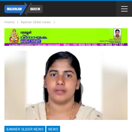
Home
banner slider news
BANNER SLIDER NEWS
NEWS