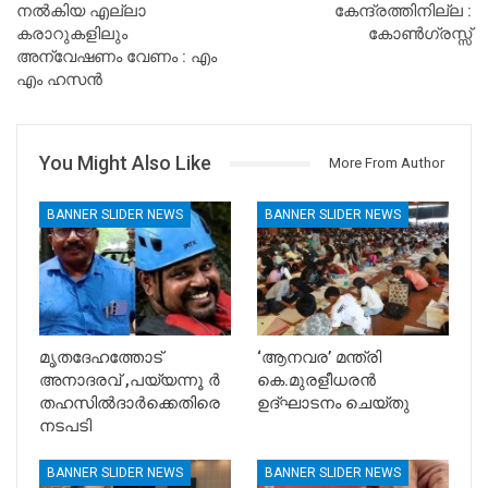
നല്‍കിയ എല്ലാ
കേന്ദ്രത്തിനില്ല :
കരാറുകളിലും
കോൺഗ്രസ്സ്
അന്വേഷണം വേണം : എം
എം ഹസന്‍
You Might Also Like
More From Author
BANNER SLIDER NEWS
BANNER SLIDER NEWS
മൃതദേഹത്തോട്
‘ആനവര’ മന്ത്രി
അനാദരവ് ,പയ്യന്നൂ ർ
കെ.മുരളീധരന്‍
തഹസിൽദാർക്കെതിരെ
ഉദ്ഘാടനം ചെയ്തു
നടപടി
BANNER SLIDER NEWS
BANNER SLIDER NEWS