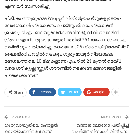
എന്നിവര്‍ സംസാരിച്ചു.
പി.ടി. കുഞ്ഞുമുഹമ്മദ് സൂപ്പര്‍ ലീഗിന്റേയും ടീമുകളുടേയും
ലോഗോകള്‍ പ്രകാശനം ചെയ്തു. ജി.കെ. പ്രകാശന്‍
(ചെയ.), ടി.എം. ബാബുരാജ് (കണ്‍വീനര്‍), വി.വി. ഡൊമിനി
(ട്രഷ.) എന്നിവരുടെ നേതൃത്വത്തില്‍ 251 അംഗ സംഘാടക
സമിതി രൂപവത്ക്കരിച്ചു. താര ലേലം 25 ന് വൈകീട്ട് അഞ്ചിന്
ലൈബ്രറി ഹാളില്‍ നടക്കും. ഗുരുവായൂർ നിയോജക
മണ്ഡലത്തിലെ 10 ടീമുകളാണ് ഏപ്രിൽ 21 മുതൽ മെയ് 1
വരെ ശ്രീകൃഷ്ണ സ്കൂൾ ഗ്രൗണ്ടിൽ നടക്കുന്ന മത്സരങ്ങളിൽ
പങ്കെടുക്കുന്നത്
Share
Facebook
Twitter
Google+
PREV POST
NEXT POST
ഗുരുവായൂരിലെ ഹോട്ടൽ
വ്യാജ ലോഗോ പതിപ്പിച്ച്
ഉടമയ്ക്കെതിരെ കേസ്
റൂഫിങ്ങ് ഷീറ്റുകള്‍ വിൽപ്പന,