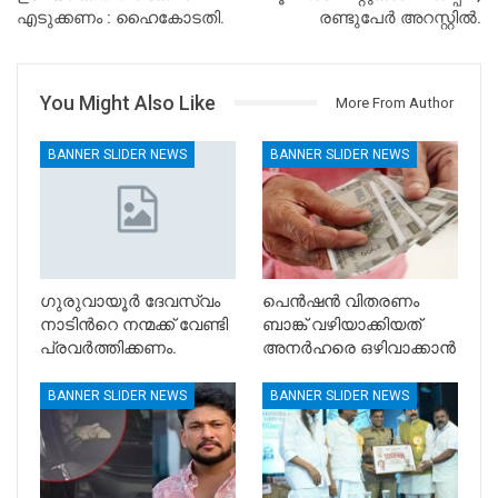
എടുക്കണം : ഹൈകോടതി.
രണ്ടുപേര്‍ അറസ്റ്റില്‍.
You Might Also Like
More From Author
BANNER SLIDER NEWS
BANNER SLIDER NEWS
ഗുരുവായൂർ ദേവസ്വം
പെൻഷൻ വിതരണം
നാടിൻറെ നന്മക്ക് വേണ്ടി
ബാങ്ക് വഴിയാക്കിയത്
പ്രവർത്തിക്കണം.
അനർഹരെ ഒഴിവാക്കാൻ
BANNER SLIDER NEWS
BANNER SLIDER NEWS