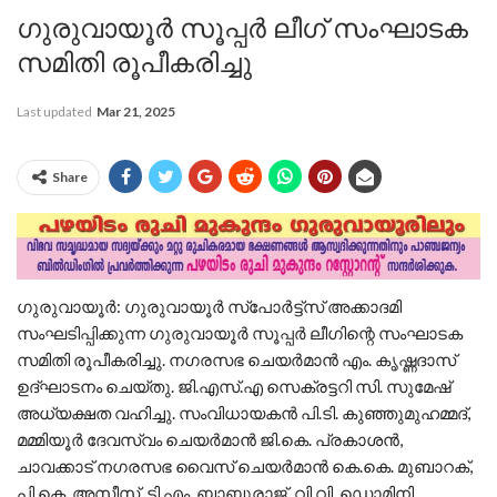
ഗുരുവായൂര്‍ സൂപ്പര്‍ ലീഗ് സംഘാടക
സമിതി രൂപീകരിച്ചു
Last updated
Mar 21, 2025
Share
ഗുരുവായൂർ: ഗുരുവായൂര്‍ സ്‌പോര്‍ട്ട്‌സ് അക്കാദമി
സംഘടിപ്പിക്കുന്ന ഗുരുവായൂര്‍ സൂപ്പര്‍ ലീഗിന്റെ സംഘാടക
സമിതി രൂപീകരിച്ചു. നഗരസഭ ചെയര്‍മാന്‍ എം. കൃഷ്ണദാസ്
ഉദ്ഘാടനം ചെയ്തു. ജി.എസ്.എ സെക്രട്ടറി സി. സുമേഷ്
അധ്യക്ഷത വഹിച്ചു. സംവിധായകന്‍ പി.ടി. കുഞ്ഞുമുഹമ്മദ്,
മമ്മിയൂര്‍ ദേവസ്വം ചെയര്‍മാന്‍ ജി.കെ. പ്രകാശന്‍,
ചാവക്കാട് നഗരസഭ വൈസ് ചെയര്‍മാന്‍ കെ.കെ. മുബാറക്,
പി.കെ. അസീസ്, ടി.എം. ബാബുരാജ്, വി.വി. ഡൊമിനി