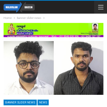
Home
banner slider news
BANNER SLIDER NEWS
NEWS