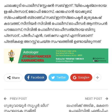
ചാലക്കുടി പൊലീസ് സ്റ്റേഷന്‍ സബ് ഇന്‌്യിപെക്ടര്മാvരായ
ഋഷിപ്രസാദ്, ജോഫി ജോസ്, ഷാജഹാന്‍ യാക്കൂബ്,
സ്‌പെഷ്യല്‍ ബ്രാഞ്ച് സബ് ഇന്സ്ജ‌പെക്ടര്‍ മുരുകേഷ്
കടവത്ത്, സീനിയര്‍ സിവില്‍ പോലീസ് ഓഫീസര്‍ ആന്സപന്‍
പൗലോസ്, സിവില്‍ പോലീസ് ഓഫീസര്മാ്രായ ബിനു
പ്രസാദ് , പ്രദീപ് എന്‍, വര്ഷസ എസ് എന്നിവരാണ്
പ്രതികളെ അറസ്റ്റ് ചെയ്ത സംഘത്തില്‍ ഉണ്ടായിരുന്നത്
Share
Facebook
Twitter
Google+
PREV POST
NEXT POST
ഗുരുവായൂര്‍ സൂപ്പര്‍ ലീഗ്
ലഹരിക്ക് അടിമ , മകനെ
സംഘാടക സമിതി
പോലിസിൽ ഏൽപിച്ചു