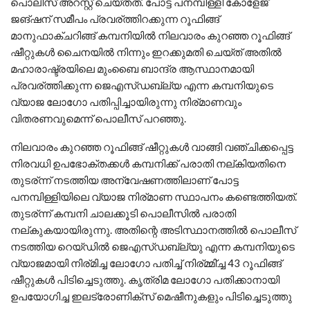
പൊലീസ് അറസ്റ്റ് ചെയ്തത്. പോട്ട പനമ്പിള്ളി കോളേജ്
ജങ്ഷന് സമീപം പ്രവര്ത്തിറക്കുന്ന റൂഫിങ്ങ്
മാനുഫാക്ചറിങ്ങ് കമ്പനിയില്‍ നിലവാരം കുറഞ്ഞ റൂഫിങ്ങ്
ഷീറ്റുകള്‍ ചൈനയില്‍ നിന്നും ഇറക്കുമതി ചെയ്ത് അതില്‍
മഹാരാഷ്ട്രയിലെ മുംബൈ ബാന്ദ്ര ആസ്ഥാനമായി
പ്രവര്ത്തിക്കുന്ന ജെഎസ്ഡബ്ല്യ എന്ന കമ്പനിയുടെ
വ്യാജ ലോഗോ പതിപ്പിച്ചായിരുന്നു നിര്മാണവും
വിതരണവുമെന്ന് പൊലീസ് പറഞ്ഞു.
നിലവാരം കുറഞ്ഞ റൂഫിങ്ങ് ഷീറ്റുകള്‍ വാങ്ങി വഞ്ചിക്കപ്പെട്ട
നിരവധി ഉപഭോക്തക്കള്‍ കമ്പനിക്ക് പരാതി നല്കിയതിനെ
തുടര്ന്ന് നടത്തിയ അന്വേഷണത്തിലാണ് പോട്ട
പനമ്പിള്ളിയിലെ വ്യാജ നിര്മാണ സ്ഥാപനം കണ്ടെത്തിയത്.
തുടര്ന്ന് കമ്പനി ചാലക്കൂടി പൊലീസില്‍ പരാതി
നല്കുകയായിരുന്നു. അതിന്റെ അടിസ്ഥാനത്തില്‍ പൊലീസ്
നടത്തിയ റെയ്ഡില്‍ ജെഎസ്ഡബ്ല്യു എന്ന കമ്പനിയുടെ
വ്യാജമായി നിര്മിച്ച ലോഗോ പതിച്ച് നിര്മ്മി്ച്ച 43 റൂഫിങ്ങ്
ഷീറ്റുകള്‍ പിടിച്ചെടുത്തു. കൃത്രിമ ലോഗോ പതിക്കാനായി
ഉപയോഗിച്ച ഇലട്രോണിക്‌സ് മെഷീനുകളും പിടിച്ചെടുത്തു