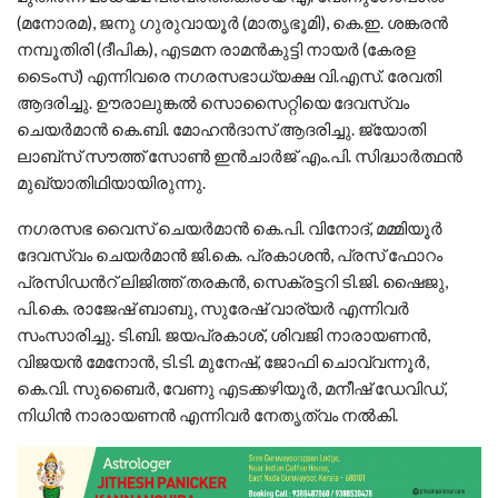
(മനോരമ), ജനു ഗുരുവായൂർ (മാതൃഭൂമി), കെ.ഇ. ശങ്കരൻ
നമ്പൂതിരി (ദീപിക), എടമന രാമൻകുട്ടി നായർ (കേരള
ടൈംസ്) എന്നിവരെ നഗരസഭാധ്യക്ഷ വി.എസ്. രേവതി
ആദരിച്ചു. ഊരാലുങ്കൽ സൊസൈറ്റിയെ ദേവസ്വം
ചെയർമാൻ കെ.ബി. മോഹൻദാസ് ആദരിച്ചു. ജ്യോതി
ലാബ്സ് സൗത്ത് സോൺ ഇൻചാർജ് എം.പി. സിദ്ധാർത്ഥൻ
മുഖ്യാതിഥിയായിരുന്നു.
നഗരസഭ വൈസ് ചെയർമാൻ കെ.പി. വിനോദ്, മമ്മിയൂർ
ദേവസ്വം ചെയർമാൻ ജി.കെ. പ്രകാശൻ, പ്രസ് ഫോറം
പ്രസിഡൻറ് ലിജിത്ത് തരകൻ, സെക്രട്ടറി ടി.ജി. ഷൈജു,
പി.കെ. രാജേഷ് ബാബു, സുരേഷ് വാര്യർ എന്നിവർ
സംസാരിച്ചു. ടി.ബി. ജയപ്രകാശ്, ശിവജി നാരായണൻ,
വിജയൻ മേനോൻ, ടി.ടി. മുനേഷ്, ജോഫി ചൊവ്വന്നൂർ,
കെ.വി. സുബൈർ, വേണു എടക്കഴിയൂർ, മനീഷ് ഡേവിഡ്,
നിധിൻ നാരായണൻ എന്നിവർ നേതൃത്വം നൽകി.