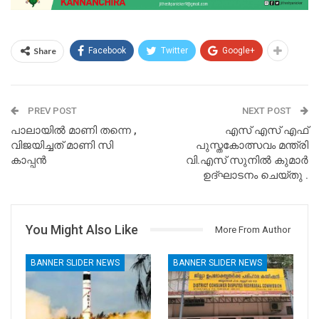
Share
Facebook
Twitter
Google+
PREV POST
NEXT POST
പാലായിൽ മാണി തന്നെ ,
എസ് എസ് എഫ്
വിജയിച്ചത് മാണി സി
പുസ്തകോത്സവം മന്ത്രി
കാപ്പൻ
വി.എസ് സുനിൽ കുമാർ
ഉദ്ഘാടനം ചെയ്തു .
You Might Also Like
More From Author
BANNER SLIDER NEWS
BANNER SLIDER NEWS