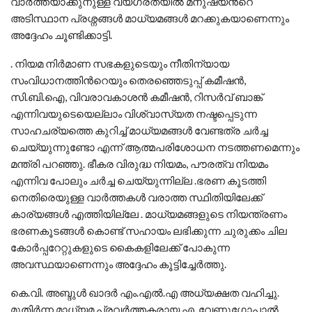
വാർത്തയാക്കുനുള്ള വ്യഗ്രതയിൽ മനുഷ്യൻറെ
അടിസ്ഥാന പ്രശ്നങ്ങൾ മാധ്യമങ്ങൾ മറക്കുകയാണെന്നും
അദ്ദേഹം ചൂണ്ടിക്കാട്ടി.
. നിയമ നിർമാണ സഭകളുടെയും നീതിന്യായ
സംവിധാനത്തിൻറെയും തെരഞ്ഞെടുപ്പ് കമീഷൻ,
സി.ബി.ഐ, വിവരാവകാശൻ കമീഷൻ, റിസർവ് ബാങ്ക്
എന്നിവയുടെയെല്ലാം വിശ്വാസ്യത നഷ്ടപ്പെടുന്ന
സാഹചര്യത്തെ കുറിച്ച് മാധ്യമങ്ങൾ വേണ്ടത്ര ചർച്ച
ചെയ്യുന്നുണ്ടോ എന്ന് ആത്മപരിശോധന നടത്തണമെന്നും
മന്ത്രി പറഞ്ഞു. ഭീകര വിരുദ്ധ നിയമം, പൗരത്വ നിയമം
എന്നിവ പോലും ചർച്ച ചെയ്യുന്നില്ല .ഭരണ കൂടത്തി
നെതിരെയുള്ള വാർത്തകൾ വരാത്ത സ്ഥിതിയിലേക്ക്
കാര്യങ്ങൾ എത്തിയില്ലേ . മാധ്യമങ്ങളുടെ നിയന്ത്രണം
ഭരണകൂടങ്ങൾ കൊണ്ട് സഹായം ലഭിക്കുന്ന ചുരുക്കം ചില
കോർപ്പറേറ്റുകളുടെ കൈകളിലേക്ക് പോകുന്ന
അവസ്ഥയാണെന്നും അദ്ദേഹം കൂട്ടിച്ചേർത്തു.
കെ.വി. അബ്ദുൾ ഖാദർ എം.എൽ.എ അധ്യക്ഷത വഹിച്ചു.
മുതിർന്ന മാധ്യമ പ്രവർത്തകരായ എ. വേണുഗോപാൽ