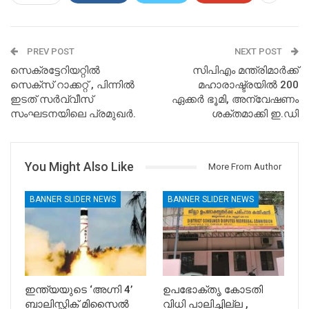
PREV POST
NEXT POST
സെക്രട്ടേറിയറ്റില്‍
സിപിഎം മന്ത്രിമാര്‍ക്ക്
സെക്‌സ് റാക്കറ്റ് , പിന്നില്‍
മഹാരാഷ്ട്രയില്‍ 200
ഇടത് സര്‍വ്വീസ്
ഏക്കര്‍ ഭൂമി, അന്വേഷണം
സംഘടനയിലെ പ്രമുഖര്‍.
ശക്തമാക്കി ഇ.ഡി
You Might Also Like
More From Author
BANNER SLIDER NEWS
BANNER SLIDER NEWS
ഇന്ത്യയുടെ ‘അഗ്നി 4’
ഉപഭോക്തൃ കോടതി
ബാലിസ്റ്റിക് മിസൈൽ
വിധി പാലിച്ചില്ല ,