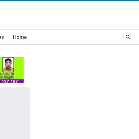
os
Home