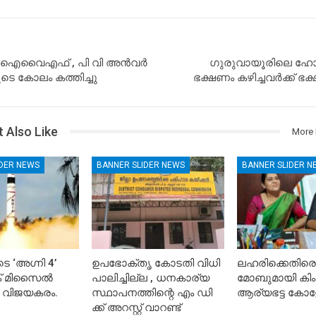
 എഐവൈഎഫ് , പി വി അന്‍വര്‍
ഗുരുവായൂരിലെ ഹോട്
െ കോലം കത്തിച്ചു
ഭക്ഷണം കഴിച്ചവർക്ക് ഭ
 Also Like
More 
IDER NEWS
BANNER SLIDER NEWS
BANNER SLIDER N
െ ‘അഗ്നി 4’
ഉപഭോക്തൃ കോടതി വിധി
ലഹരിക്കെതിരെ
ിക് മിസൈൽ
പാലിച്ചില്ല , ധനകാര്യ
മോബുമായി കിം
 വിജയകരം.
സ്ഥാപനത്തിന്റെ എം ഡി
ആര്യഭട്ട കോള
ക്ക് അറസ്റ്റ് വാറണ്ട്