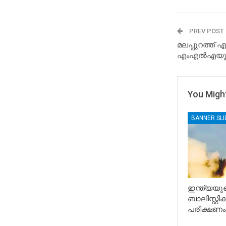
PREV POST
മലപ്പുറത്ത്
എംഎല്‍എയുട
You Might
BANNER SL
ഇന്ത്യയുട
ബാലിസ്റ്റ
പരീക്ഷണം