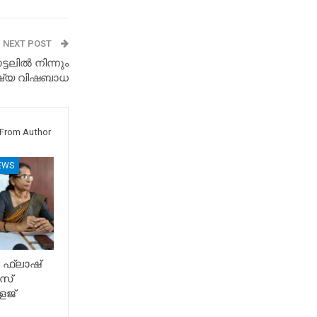
NEXT POST
ടലിൽ നിന്നും
ക്ഷ്യ വിഷബാധ
From Author
EWS
 ഫ്ലാഷ്
സ്
േജ്