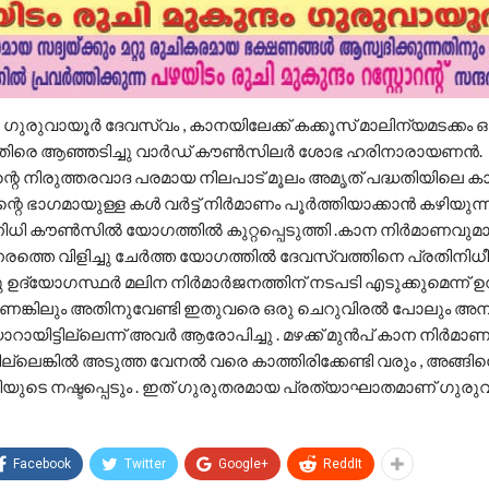
ഗുരുവായൂർ ദേവസ്വം , കാനയിലേക്ക് കക്കൂസ് മാലിന്യമടക്കം ഒഴ
െതിരെ ആഞ്ഞടിച്ചു വാർഡ് കൗൺസിലർ ശോഭ ഹരിനാരായണൻ.
്റെ നിരുത്തരവാദ പരമായ നിലപാട് മൂലം അമൃത് പദ്ധതിയിലെ ക
റെ ഭാഗമായുള്ള കൾ വർട്ട് നിർമാണം പൂർത്തിയാക്കാൻ കഴിയുന്നി
നിധി കൗൺസിൽ യോഗത്തിൽ കുറ്റപ്പെടുത്തി .കാന നിർമാണവുമ
 നേരത്തെ വിളിച്ചു ചേർത്ത യോഗത്തിൽ ദേവസ്വത്തിനെ പ്രതിനിധീക
 ഉദ്യോഗസ്ഥർ മലിന നിർമാർജനത്തിന് നടപടി എടുക്കുമെന്ന് ഉറപ
്കിലും അതിനുവേണ്ടി ഇതുവരെ ഒരു ചെറുവിരൽ പോലും അന
റായിട്ടില്ലെന്ന് അവർ ആരോപിച്ചു . മഴക്ക് മുൻപ് കാന നിർമാണ
ല്ലെങ്കിൽ അടുത്ത വേനൽ വരെ കാത്തിരിക്കേണ്ടി വരും , അങ്ങി
ധതിയുടെ നഷ്ടപ്പെടും . ഇത് ഗുരുതരമായ പ്രത്യാഘാതമാണ് ഗുര
Facebook
Twitter
Google+
ReddIt