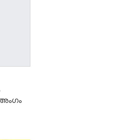
യ
 അംഗം