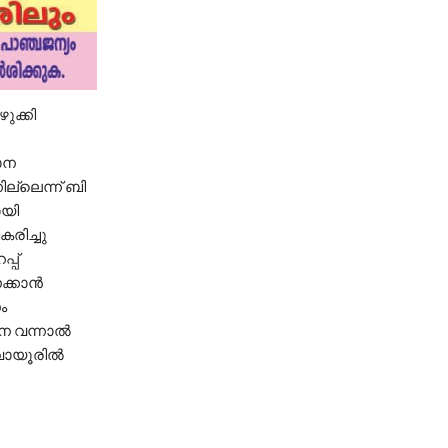
ുക്കി
ാന
ല്ലെന്ന് ബി
ായി
രിച്ചു
്പ്
ക്കാൻ
ം
നെ വന്നാൽ
ുവായൂരിൽ