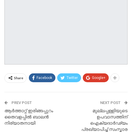
Share
Facebook
Twitter
Google+
PREV POST
NEXT POST
ആർത്താറ്റ് ഇരിങ്ങപ്പുറം
മുല്ലപ്പള്ളിയുടെ
തൈവളപ്പിൽ ബാലൻ
ഉപവാസത്തിന്
നിര്യാതനായി
ഐക്യദാർഢ്യം
പ്രഖ്യാപിച്ച് സംസ്കാര