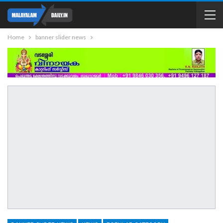
Home
banner slider news