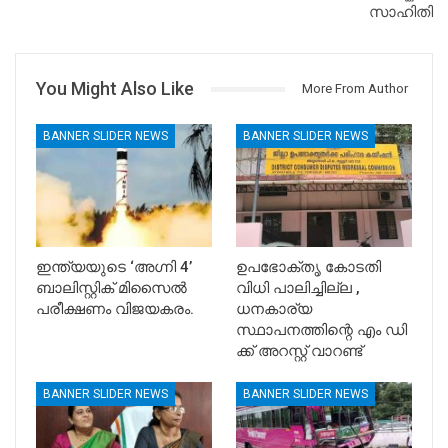
സാഹിതി
You Might Also Like
More From Author
BANNER SLIDER NEWS
BANNER SLIDER NEWS
ഇന്ത്യയുടെ ‘അഗ്നി 4’
ഉപഭോക്തൃ കോടതി
ബാലിസ്റ്റിക് മിസൈൽ
വിധി പാലിച്ചില്ല ,
പരീക്ഷണം വിജയകരം.
ധനകാര്യ
സ്ഥാപനത്തിന്റെ എം ഡി
ക്ക് അറസ്റ്റ് വാറണ്ട്
BANNER SLIDER NEWS
BANNER SLIDER NEWS