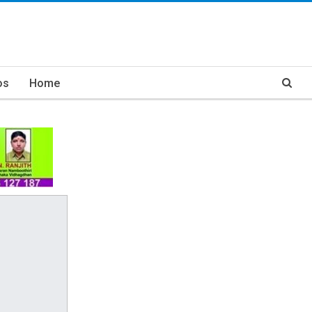
os
Home