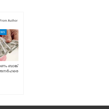
From Author
EWS
ം ബാങ്ക്
് അനർഹരെ