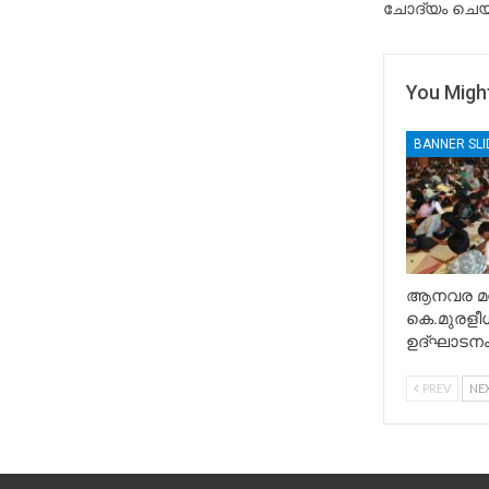
ചോദ്യം ചെയ്
You Might
BANNER SL
ആനവര മന്
കെ.മുരളീധ
ഉദ്ഘാടനം
PREV
NE