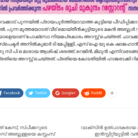
ചാവക്കാട് പുന്നയിൽ പ്രായപൂർത്തിയാവാത്ത കുട്ടിയെ പീഡിപ്പിക്കാൻ
റിൽ. പുന്ന മൂത്തയോടത് വീട് മൊയ്‌തീൻകുട്ടിയുടെ മകൻ അബ്ദുൾ 
നയാളെയാണ് പോക്സോ നിയമപ്രകാരം അറസ്റ്റ് ചെയ്തത്. ചാവക്ക
സ്‌പെക്ടർ അനിൽകുമാർ ടി മേപ്പിള്ളി, എസ് ഐ യു കെ ഷാജ
ു സി പി ഒ മാരായ ആശിഷ്, ശരത്ത്, റെജിൻ, മിഥുൻ എന്നിവരടങ്ങു
തിയെ അറസ്റ്റ് ചെയ്തത്. പ്രതിയെ കോടതിയിൽ ഹാജരാക്കി റ
Facebook
Twitter
Google+
ReddIt
 കേസ്; സ്പീക്കറുടെ
വാക്സിൻ ഉത്പാദകരായ
സ് അബ്ദുള്ളയെ കസ്റ്റംസ്
ഇൻസ്റ്റിറ്റ്യൂട്ടിൽ