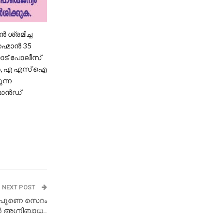
 ശ്രമിച്ച
റഹ്മാൻ 35
ാട് പോലീസ്
ഹാൻ, എ എസ് ഐ
ന്ന
ിമാൻഡ്
NEXT POST
 പൂണെ സെറം
 വൻ അഗ്നിബാധ..