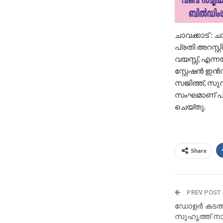
ചാവക്കാട് : 
പ്രതി അറസ്റ്
വയസ്സ്, എന്
സ്റ്റേഷൻ ഇൻ
സജിത്ത്, സുന
സംഘമാണ് പ്ര
ചെയ്തു.
Share
PREV POST
ഡോളർ കടത്ത്
സുഹൃത്ത് നാ