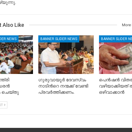
യുന്നു.
 Also Like
More 
IDER NEWS
BANNER SLIDER NEWS
BANNER SLIDER N
ത്രി
ഗുരുവായൂർ ദേവസ്വം
പെൻഷൻ വിതരണ
രന്‍
നാടിൻറെ നന്മക്ക് വേണ്ടി
വഴിയാക്കിയത
 ചെയ്തു
പ്രവർത്തിക്കണം.
ഒഴിവാക്കാൻ
XT