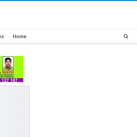
os
Home