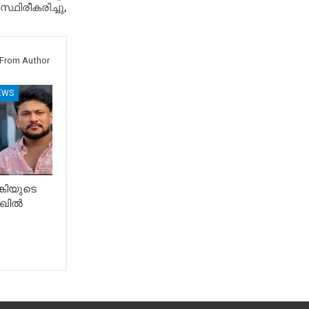
ഥിരീകരിച്ചു,
From Author
EWS
കിയുടെ
ഖിൽ