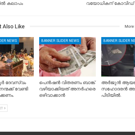
ൽ കലാപം
വയോധികന് കോവിഡ് സ്
 Also Like
More 
IDER NEWS
BANNER SLIDER NEWS
BANNER SLIDER N
ൂർ ദേവസ്വം
പെൻഷൻ വിതരണം ബാങ്ക്
അർജുൻ ആയങ്
്മക്ക് വേണ്ടി
വഴിയാക്കിയത് അനർഹരെ
സഹോദരൻ അ
ക്കണം.
ഒഴിവാക്കാൻ
പിടിയിൽ.
XT