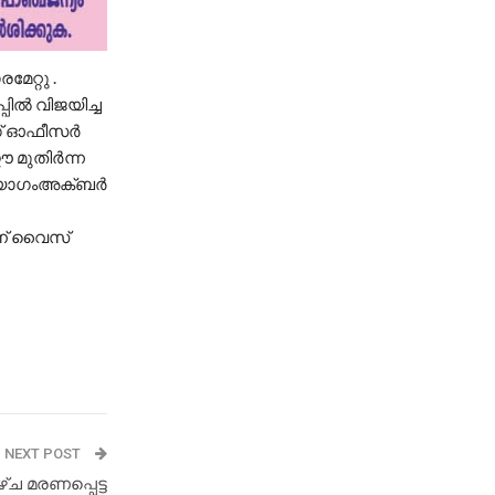
റ്റു .
ല്‍ വിജയിച്ച
ഗ് ഓഫീസര്‍
മുതിര്‍ന്ന
 യോഗംഅക്ബര്‍
2ന് വൈസ്
NEXT POST
 മരണപ്പെട്ട