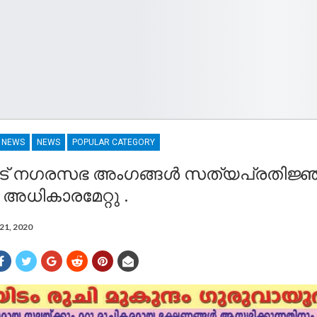
R NEWS
NEWS
POPULAR CATEGORY
ാട് നഗരസഭ അംഗങ്ങൾ സത്യപ്രതിജ്
അധികാരമേറ്റു .
21, 2020