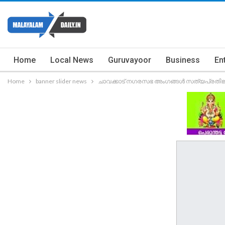
Home
Local News
Guruvayoor
Business
En
Home
banner slider news
ചാവക്കാട് നഗരസഭ അംഗങ്ങൾ സത്യപ്രതിജ്