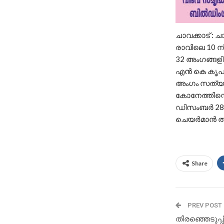
ചാവക്കാട് :
രാവിലെ 10 ന്
32 അംഗങ്ങളില
എന്‍ കെ കൃപ 
അംഗം സത്യവാ
കോനേത്തിന്റെ
ഡിസംബർ 28ന്
ചെയർമാൻ തി
Share
PREV POST
തിരഞ്ഞെടുപ്