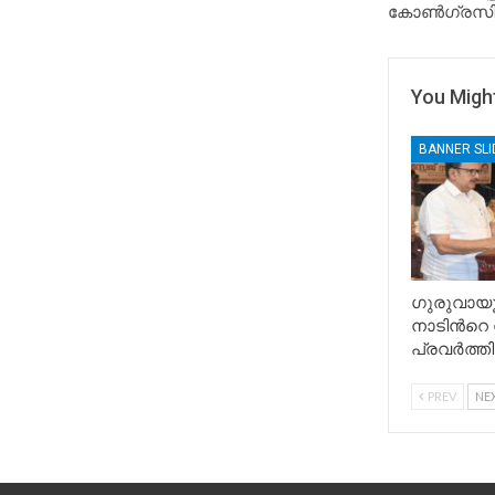
കോൺഗ്രസി
You Might
BANNER SL
ഗുരുവായ
നാടിൻറെ നന
പ്രവർത്തി
PREV
NE