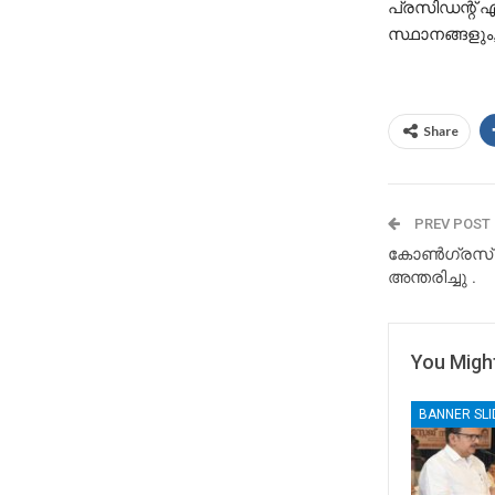
പ്രസിഡന്റ് എ
സ്ഥാനങ്ങളും,
Share
PREV POST
കോൺഗ്രസ് 
അന്തരിച്ചു .
You Might
BANNER SL