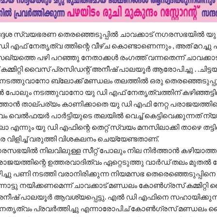
തദ്ദേശ സ്വയഭരണ തെരഞ്ഞെടുപ്പിൽ ചാവക്കാട് നഗരസഭയിൽ യു
 എഫ് നേതൃത്വ ത്തിന്റെ വീഴ്ച കൊണ്ടാണെന്നും , അത് മറച്ചു പ
ത്തെ പഴി പറഞ്ഞു നേതാക്കൾ രംഗത്ത് വന്നതെന്ന് ചാവക്കാട
്മിറ്റി വൈസ് പ്രസിഡന്റ്‌ അനീഷ്‌ പാലയൂർ ആരോപിച്ചു . .ചിട്
നടത്തുവാനോ ബ്ലോക്ക്‌ മണ്ഡലം തലത്തിൽ ഒരു തെരഞ്ഞെടുപ്പ
ലും നടത്തുവാനോ യു ഡി എഫ് നേതൃത്വത്തിന് കഴിഞ്ഞട്ടി
്താൻ താല്പര്യം കാണിക്കാതെ യു ഡി എഫി നേറ്റ പരാജയത്തിന്
വം വെൽഫയർ പാർട്ടിയുടെ തലയിൽ വെച്ച് കെട്ടിവെക്കുന്നത് ന്
ാ എന്നും യു ഡി എഫിന്റെ തെറ്റ് സ്വയം മനസിലാക്കി താഴെ തട്ട
 വിളിച്ച് വരുത്തി വിശകലനം ചെയ്യേണ്ടതാണ്‌.
ഗരസഭയിൽ നിലവിലുള്ള സീറ്റ്‌ പോലും നില നിർത്താൻ കഴിയാത്
ജയത്തിന്റെ ഉത്തരവാദിത്വം ഏറ്റെടുത്തു വാർഡ് തലം മുതൽ മേൽ
ച്ചു പണി നടത്തി വരാനിരിക്കുന്ന നിയമസഭ തെരെഞ്ഞെടുപ്പിനെ 
നോട്ടു നയിക്കണമെന്ന് ചാവക്കാട് മണ്ഡലം കോൺഗ്രസ്‌ കമ്മിറ്റി
 അനീഷ്‌ പാലയൂർ ആവശ്യപ്പെട്ടു. എൽ ഡി എഫിനെ സഹായിക്കുന
നേതൃത്വം പ്രവർത്തിച്ചു എന്നാരോപിച് കോൺഗ്രസ് മണ്ഡലം 