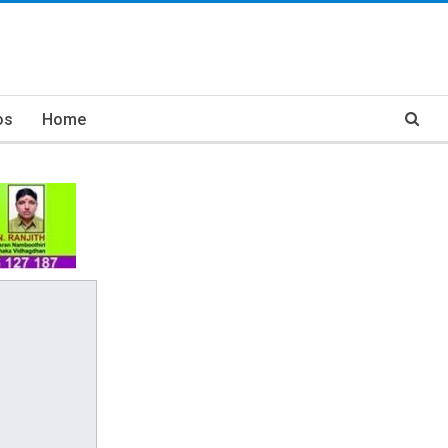
os
Home