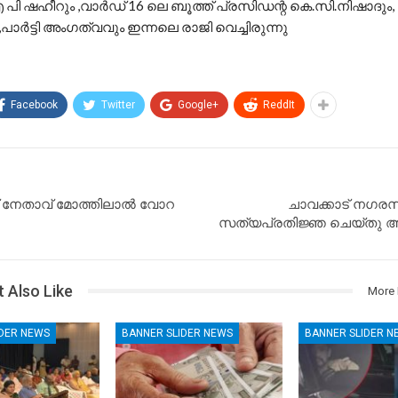
 പി ഷഹീറും ,വാർഡ് 16 ലെ ബൂത്ത് പ്രസിഡന്റ കെ.സി.നിഷാദും,
പാർട്ടി അംഗത്വവും ഇന്നലെ രാജി വെച്ചിരുന്നു
Facebook
Twitter
Google+
ReddIt
നേതാവ് മോത്തിലാൽ വോറ
ചാവക്കാട് നഗ
സത്യപ്രതിജ്ഞ ചെയ്തു അധ
 Also Like
More 
IDER NEWS
BANNER SLIDER NEWS
BANNER SLIDER N