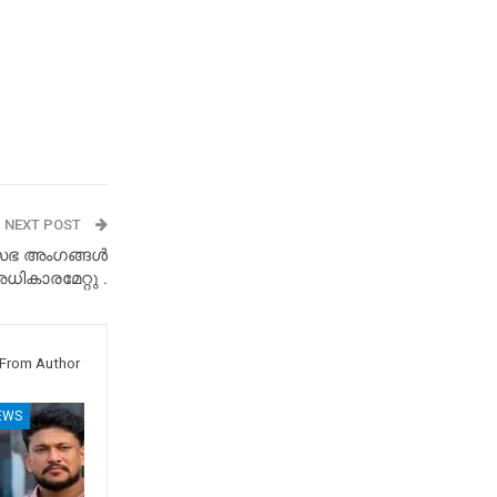
NEXT POST
രസഭ അംഗങ്ങൾ
ികാരമേറ്റു .
From Author
EWS