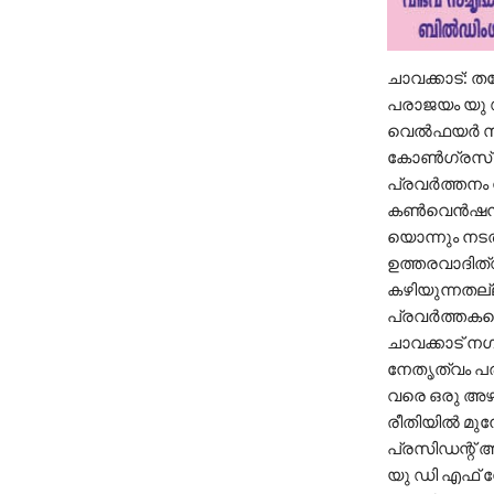
ചാവക്കാട്: 
പരാജയം യു ഡി
വെൽഫയർ സഖ്യ
കോൺഗ്രസ്‌ കമ
പ്രവർത്തനം 
കൺവെൻഷൻ പോ
യൊന്നും നടത
ഉത്തരവാദിത്
കഴിയുന്നതല്ല
പ്രവർത്തകരെ
ചാവക്കാട് ന
നേതൃത്വം പരാ
വരെ ഒരു അഴി
രീതിയിൽ മുന്
പ്രസിഡന്റ്‌
യു ഡി എഫ് 