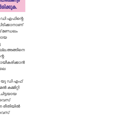
 ഡി എഫിന്റെ
ിടിക്കാനാണ്
് മണ്ഡലം
ടയായ
ു
ല്ല.അങ്ങിനെ
റെ
യായീകരിക്കാൻ
ിലെ
ത യു ഡി എഫ്
 കമ്മിറ്റി
ചിട്ടയായ
 വൈസ്
്ന രീതിയിൽ
വൈസ്