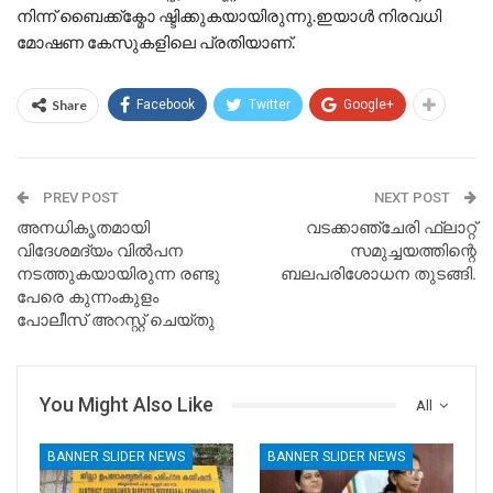
നിന്ന് ബൈക്ക്ക്മോ ഷ്ടിക്കുകയായിരുന്നു.ഇയാള്‍ നിരവധി
മോഷണ കേസുകളിലെ പ്രതിയാണ്.
Share
Facebook
Twitter
Google+
PREV POST
NEXT POST
അനധികൃതമായി
വടക്കാഞ്ചേരി ഫ്ലാറ്റ്
വിദേശമദ്യം വിൽപന
സമുച്ചയത്തിന്റെ
നടത്തുകയായിരുന്ന രണ്ടു
ബലപരിശോധന തുടങ്ങി.
പേരെ കുന്നംകുളം
പോലീസ് അറസ്റ്റ് ചെയ്തു
You Might Also Like
All
BANNER SLIDER NEWS
BANNER SLIDER NEWS