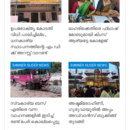
ഉപഭോക്തൃ കോടതി
ലഹരിക്കെതിരെ ഫ്ലാഷ്
വിധി പാലിച്ചില്ല ,
മോബുമായി കിംസ്
ധനകാര്യ
ആര്യഭട്ട കോളേജ്
സ്ഥാപനത്തിന്റെ എം ഡി
ക്ക് അറസ്റ്റ് വാറണ്ട്
BANNER SLIDER NEWS
BANNER SLIDER NEWS
സ്വകാര്യ ബസ്
അഷ്ടമിരോഹിണി,
എതിരെ വന്ന
ഗുരുവായൂരിൽ അപ്പം
വാഹനങ്ങളിൽ ഇടിച്ച്
അഡ്വാൻസ് ബുക്കിങ്ങ്
രണ്ട് പേർ കൊല്ലപ്പെട്ടു
തുടങ്ങി