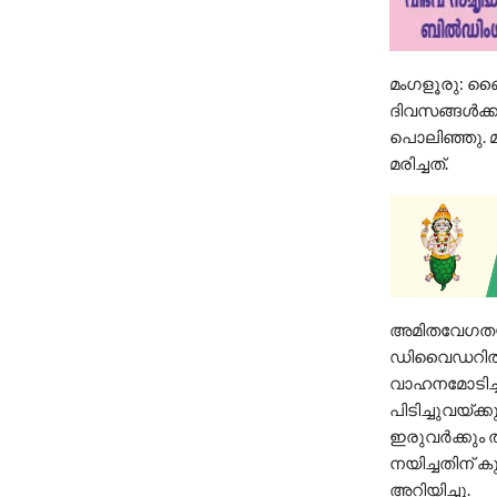
മംഗളൂരു: ബൈക്
ദിവസങ്ങള്‍ക
പൊലിഞ്ഞു. മ
മരിച്ചത്.
അമിതവേഗതയില
ഡിവൈഡറില്‍ 
വാഹനമോടിച്ചത
പിടിച്ചുവയ്ക
ഇരുവര്‍ക്കും
നയിച്ചതിന് ക
അറിയിച്ചു.