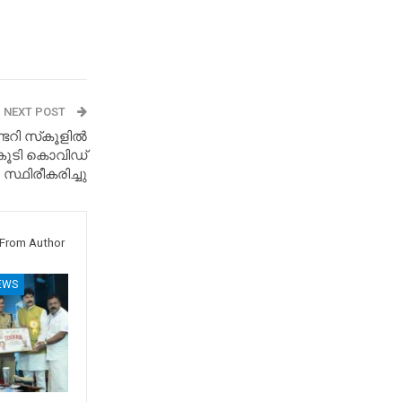
NEXT POST
റി സ്‌കൂളില്‍
ക് കൂടി കൊവിഡ്
സ്ഥിരീകരിച്ചു
From Author
EWS