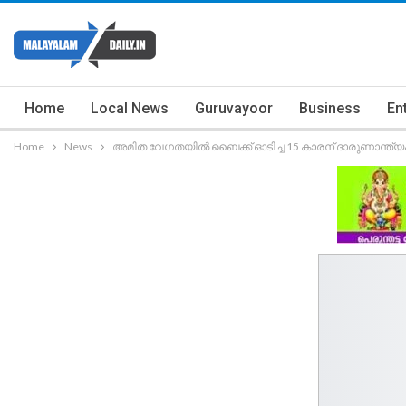
Home
Local News
Guruvayoor
Business
En
Home
News
അമിത വേഗതയിൽ ബൈക്ക് ഓടിച്ച 15 കാരന് ദാരുണാന്ത്യ