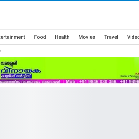
tertainment
Food
Health
Movies
Travel
Vide
ം