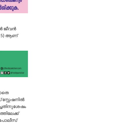
 ജീവന്‍
(15) ആണ്
ലാതെ
്റ്റേഷനില്‍
ടച്ചതിനുശേഷം
്തിലേക്ക്
‍ പോലീസ്