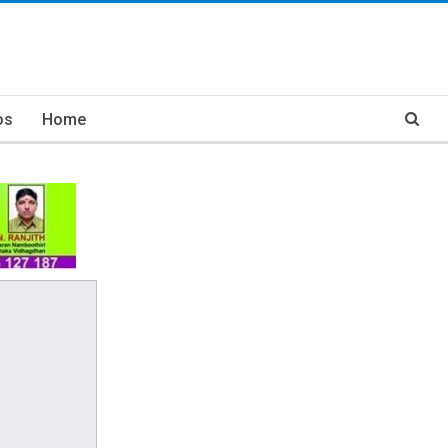
os
Home