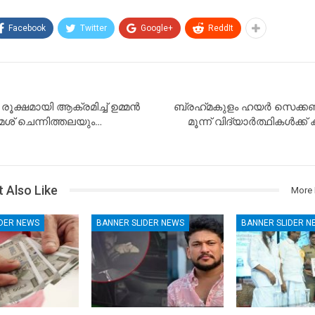
Facebook
Twitter
Google+
ReddIt
രൂക്ഷമായി ആക്രമിച്ച് ഉമ്മന്‍
ബ്രഹ്‌മകുളം ഹയര്‍ സെക്കണ്ട
േശ് ചെന്നിത്തലയും…
മൂന്ന് വിദ്യാര്‍ത്ഥികള്‍ക്
 Also Like
More 
IDER NEWS
BANNER SLIDER NEWS
BANNER SLIDER N