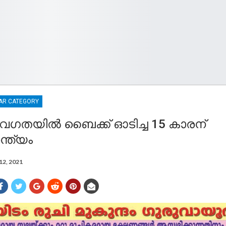
AR CATEGORY
േഗതയിൽ ബൈക്ക് ഓടിച്ച 15 കാരന്
്ത്യം
12, 2021