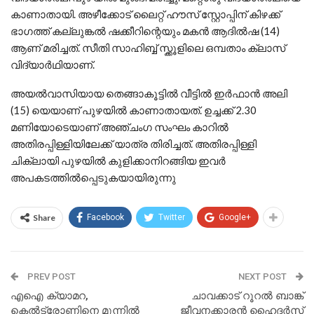
കാണാതായി. അഴീക്കോട് ലൈറ്റ് ഹൗസ് സ്റ്റോപ്പിന് കിഴക്ക്
ഭാഗത്ത് കല്ലുങ്കൽ ഷക്കീറിന്റെയും മകൻ ആദിൽഷ (14)
ആണ് മരിച്ചത്. സീതി സാഹിബ്ബ് സ്ക്കൂളിലെ ഒമ്പതാം ക്ലാസ്
വിദ്യാർഥിയാണ്.
അയൽവാസിയായ തെങ്ങാകൂട്ടിൽ വീട്ടിൽ ഇർഫാൻ അലി
(15) യെയാണ് പുഴയിൽ കാണാതായത്. ഉച്ചക്ക് 2.30
മണിയോടെയാണ് അഞ്ചംഗ സംഘം കാറിൽ
അതിരപ്പിള്ളിയിലേക്ക് യാത്ര തിരിച്ചത്. അതിരപ്പിള്ളി
ചിക്ലായി പുഴയിൽ കുളിക്കാനിറങ്ങിയ ഇവർ
അപകടത്തിൽപ്പെടുകയായിരുന്നു
Share
Facebook
Twitter
Google+
PREV POST
NEXT POST
എഐ ക്യാമറ,
ചാവക്കാട് റൂറൽ ബാങ്ക്
കെൽട്രോണിനെ മുന്നിൽ
ജീവനക്കാരൻ ഹൈദർസ്