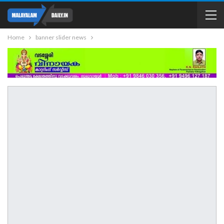
Home
banner slider news