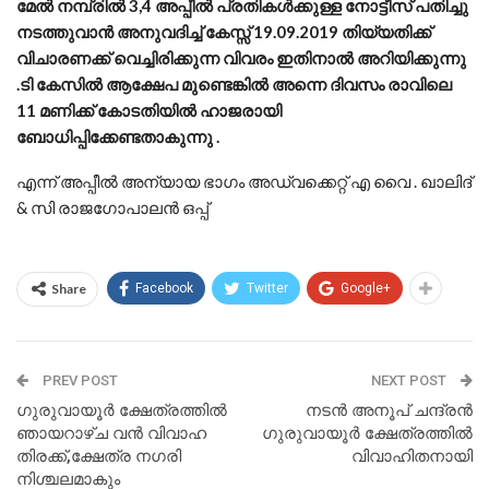
മേൽ നമ്പ്രിൽ
3,4
അപ്പീൽ പ്രതികൾക്കുള്ള നോട്ടീസ് പതിച്ചു
നടത്തുവാൻ അനുവദിച്ച് കേസ്സ്
19.09.2019
തിയ്യതിക്ക്
വിചാരണക്ക് വെച്ചിരിക്കുന്ന വിവരം ഇതിനാൽ അറിയിക്കുന്നു
.ടി കേസിൽ ആക്ഷേപ മുണ്ടെങ്കിൽ അന്നെ ദിവസം രാവിലെ
11
മണിക്ക് കോടതിയിൽ ഹാജരായി
ബോധിപ്പിക്കേണ്ടതാകുന്നു .
എന്ന് അപ്പീൽ അന്യായ ഭാഗം അഡ്വക്കെറ്റ് എ വൈ . ഖാലിദ്
& സി രാജഗോപാലൻ ഒപ്പ്
Share
Facebook
Twitter
Google+
PREV POST
NEXT POST
ഗുരുവായൂർ ക്ഷേത്രത്തിൽ
നടന്‍ അനൂപ് ചന്ദ്രന്‍
ഞായറാഴ്ച വൻ വിവാഹ
ഗുരുവായൂർ ക്ഷേത്രത്തിൽ
തിരക്ക്,ക്ഷേത്ര നഗരി
വിവാഹിതനായി
നിശ്ചലമാകും