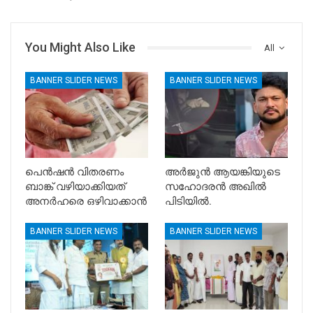
You Might Also Like
All
BANNER SLIDER NEWS
BANNER SLIDER NEWS
പെൻഷൻ വിതരണം
അർജുൻ ആയങ്കിയുടെ
ബാങ്ക് വഴിയാക്കിയത്
സഹോദരൻ അഖിൽ
അനർഹരെ ഒഴിവാക്കാൻ
പിടിയിൽ.
BANNER SLIDER NEWS
BANNER SLIDER NEWS