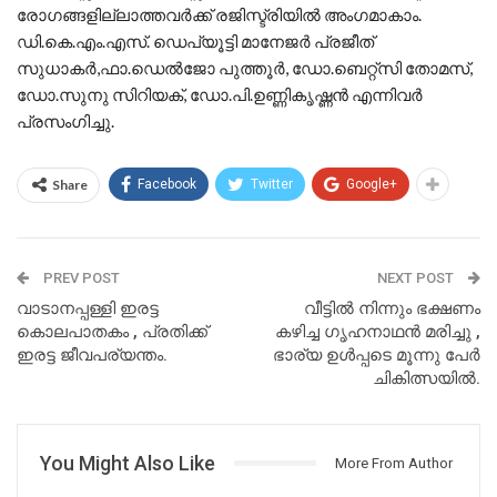
രോഗങ്ങളില്ലാത്തവര്‍ക്ക് രജിസ്ട്രിയില്‍ അംഗമാകാം.
ഡി.കെ.എം.എസ്. ഡെപ്യൂട്ടി മാനേജര്‍ പ്രജീത്
സുധാകര്‍,ഫാ.ഡെല്‍ജോ പുത്തൂര്‍, ഡോ.ബെറ്റ്സി തോമസ്,
ഡോ.സുനു സിറിയക്, ഡോ.പി.ഉണ്ണികൃഷ്ണന്‍ എന്നിവര്‍
പ്രസംഗിച്ചു.
Share
Facebook
Twitter
Google+
PREV POST
NEXT POST
വാടാനപ്പള്ളി ഇരട്ട
വീട്ടിൽ നിന്നും ഭക്ഷണം
കൊലപാതകം , പ്രതിക്ക്
കഴിച്ച ഗൃഹനാഥൻ മരിച്ചു ,
ഇരട്ട ജീവപര്യന്തം.
ഭാര്യ ഉൾപ്പടെ മൂന്നു പേർ
ചികിത്സയിൽ.
You Might Also Like
More From Author