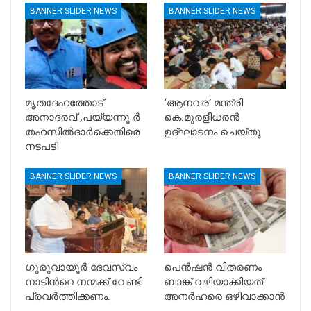
BANNER SLIDER NEWS
BANNER SLIDER NEWS
മൃതദേഹത്തോട്
‘ആനവര’ മന്ത്രി
അനാദരവ് ,പയ്യന്നൂ ർ
കെ.മുരളീധരന്‍
തഹസിൽദാർക്കെതിരെ
ഉദ്ഘാടനം ചെയ്തു
നടപടി
BANNER SLIDER NEWS
BANNER SLIDER NEWS
ഗുരുവായൂർ ദേവസ്വം
പെൻഷൻ വിതരണം
നാടിൻറെ നന്മക്ക് വേണ്ടി
ബാങ്ക് വഴിയാക്കിയത്
പ്രവർത്തിക്കണം.
അനർഹരെ ഒഴിവാക്കാൻ