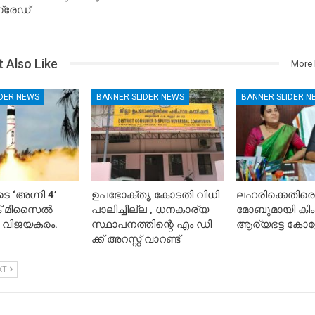
ഗ്രേഡ്
 Also Like
More 
IDER NEWS
BANNER SLIDER NEWS
BANNER SLIDER N
െ ‘അഗ്നി 4’
ഉപഭോക്തൃ കോടതി വിധി
ലഹരിക്കെതിരെ
ിക് മിസൈൽ
പാലിച്ചില്ല , ധനകാര്യ
മോബുമായി കിം
 വിജയകരം.
സ്ഥാപനത്തിന്റെ എം ഡി
ആര്യഭട്ട കോള
ക്ക് അറസ്റ്റ് വാറണ്ട്
XT