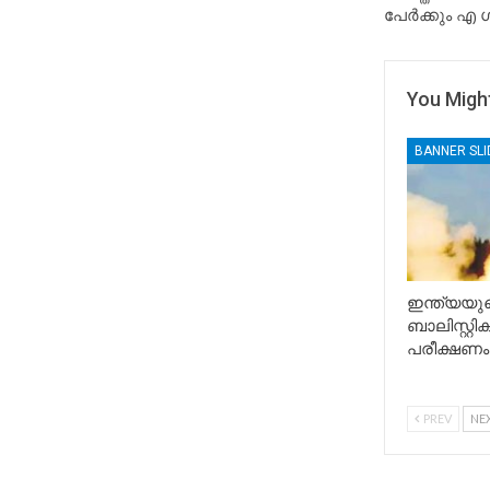
പേര്‍ക്കും എ 
You Might
BANNER SL
ഇന്ത്യയുട
ബാലിസ്റ്റ
പരീക്ഷണം
PREV
NE