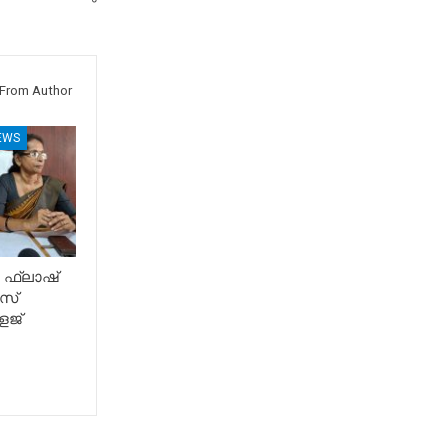
From Author
EWS
 ഫ്ലാഷ്
സ്
േജ്