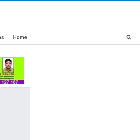
os
Home