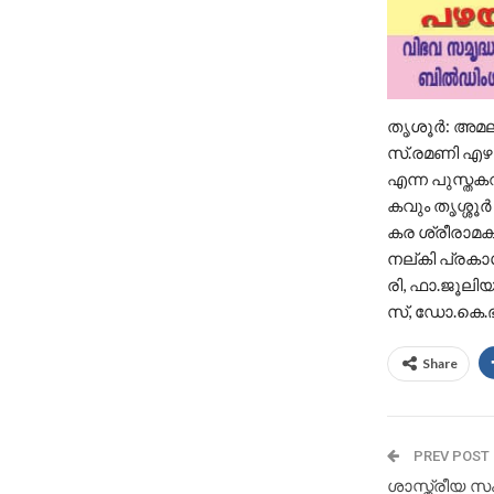
തൃശൂര്‍: അ
സ്.രമണി എഴുത
എന്ന പുസ്തക
കവും തൃശ്ശൂര
കര ശ്രീരാമകൃ
നല്കി പ്രകാശ
രി, ഫാ.ജൂലി
സ്, ഡോ.കെ.ഭവ
Share
PREV POST
ശാസ്ത്രീയ സം