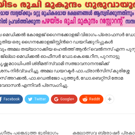
മല മെഡിക്കല്‍ കോളേജ് ഗൈനക്കോളജി വിഭാഗം പ്രൊഫസര്‍ ഡോ
ിയ ഒരു ഗൈനക്കോളജിസ്റ്റിന്‍റെ ഡയറിക്കുറിപ്പുകള്‍
വും അമല തയ്യാറാക്കിയ ഹെല്‍ത്ത് ആന്‍റ് വെല്‍നസ് എന്ന പുസ്
്‍ ജില്ലാ മെഡിക്കല്‍ ഓഫീസര്‍ ഡോ.കെ.ജെ.റീന, പുറനാട്ടു
ഷ്ണ മഠാധിപതി ശ്രീമത് സ്വാമി സത്ഭാവനാനന്ദജിക്ക്
നം നിര്‍വ്വഹിച്ചു. അമല ഡയറക്ടര്‍ ഫാ.ഫ്രാന്‍സിസ് കുരിശ്ശേ
യസ് അറക്കല്‍, ഫാ.ഡെല്‍ജോ പുത്തൂര്‍, ഡോ.ബെറ്റ്സി തോമ
ദാസന്‍ എന്നിവര്‍ പ്രസംഗിച്ചു.
Facebook
Twitter
Google+
ReddIt
ഗീതം പങ്കെടുത്ത ഭൂരിഭാഗം
കലോത്സവ ബ്രോഷർ പ്രകാ