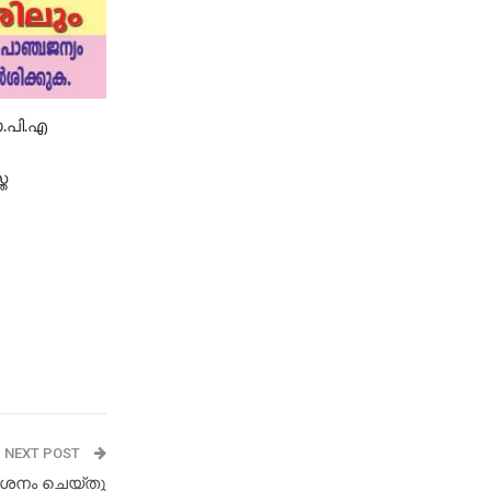
.പി.എ
ത
NEXT POST
ശനം ചെയ്തു