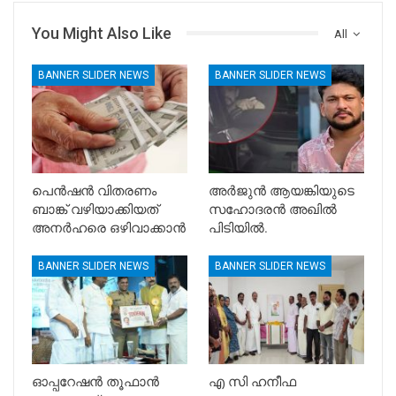
You Might Also Like
All
BANNER SLIDER NEWS
BANNER SLIDER NEWS
പെൻഷൻ വിതരണം
അർജുൻ ആയങ്കിയുടെ
ബാങ്ക് വഴിയാക്കിയത്
സഹോദരൻ അഖിൽ
അനർഹരെ ഒഴിവാക്കാൻ
പിടിയിൽ.
BANNER SLIDER NEWS
BANNER SLIDER NEWS
ഓപ്പറേഷൻ തൂഫാൻ
എ സി ഹനീഫ