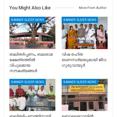
You Might Also Like
More From Author
BANNER SLIDER NEWS
BANNER SLIDER NEWS
ബലിതർപ്പണം, ബലരാമ
വിഷ രഹിത
ക്ഷേത്രത്തിൽ
ഓണസദ്യയുമായി ജീവ
വിപുലമായ
ഗുരുവായൂർ
സൗകര്യങ്ങൾ
BANNER SLIDER NEWS
BANNER SLIDER NEWS
ബലിതർപ്പണത്തിനായി
ബൊലെറോയിൽ