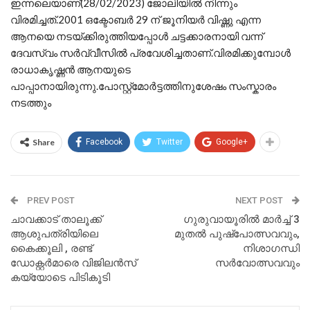
ഇന്നലെയാണ്(28/02/2023) ജോലിയിൽ നിന്നും
വിരമിച്ചത്.2001 ഒക്ടോബർ 29 ന് ജൂനിയർ വിഷ്ണു എന്ന
ആനയെ നടയ്ക്കിരുത്തിയപ്പോൾ ചട്ടക്കാരനായി വന്ന്
ദേവസ്വം സർവ്വീസിൽ പ്രവേശിച്ചതാണ്.വിരമിക്കുമ്പോൾ
രാധാകൃഷ്ണൻ ആനയുടെ
പാപ്പാനായിരുന്നു.പോസ്റ്റ്മോർട്ടത്തിനുശേഷം സംസ്കാരം
നടത്തും
Share
Facebook
Twitter
Google+
PREV POST
NEXT POST
ചാവക്കാട് താലൂക്ക്
ഗുരുവായൂരിൽ മാർച്ച് 3
ആശുപത്രിയിലെ
മുതൽ പുഷ്പോത്സവവും,
കൈക്കൂലി , രണ്ട്
നിശാഗന്ധി
ഡോക്റ്റർമാരെ വിജിലൻസ്
സർവോത്സവവും
കയ്യോടെ പിടികൂടി