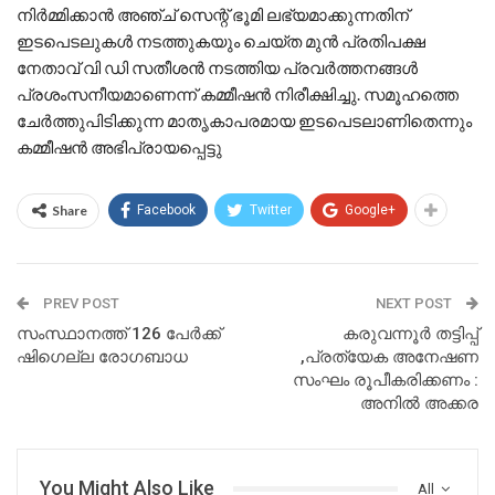
നിര്‍മ്മിക്കാന്‍ അഞ്ച് സെന്റ് ഭൂമി ലഭ്യമാക്കുന്നതിന്
ഇടപെടലുകള്‍ നടത്തുകയും ചെയ്ത മുന്‍ പ്രതിപക്ഷ
നേതാവ് വി ഡി സതീശന്‍ നടത്തിയ പ്രവര്‍ത്തനങ്ങള്‍
പ്രശംസനീയമാണെന്ന് കമ്മീഷന്‍ നിരീക്ഷിച്ചു. സമൂഹത്തെ
ചേര്‍ത്തുപിടിക്കുന്ന മാതൃകാപരമായ ഇടപെടലാണിതെന്നും
കമ്മീഷന്‍ അഭിപ്രായപ്പെട്ടു
Share
Facebook
Twitter
Google+
PREV POST
NEXT POST
സംസ്ഥാനത്ത് 126 പേർക്ക്
കരുവന്നൂർ തട്ടിപ്പ്
ഷിഗെല്ല രോ​ഗബാധ
,പ്രത്യേക അനേഷണ
സംഘം രൂപീകരിക്കണം :
അനിൽ അക്കര
You Might Also Like
All