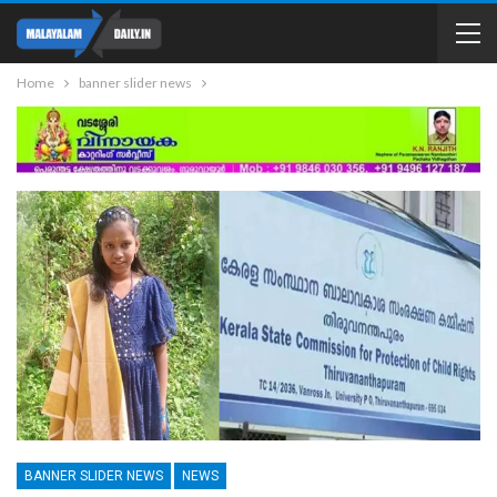
Home
banner slider news
BANNER SLIDER NEWS
NEWS