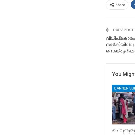
Share
PREV POST
വിധിപ്രകാരം
നൽകിയില്ല,
സെക്രട്ടറിക്ക
You Might
BANNER SL
ചെറുതുരു