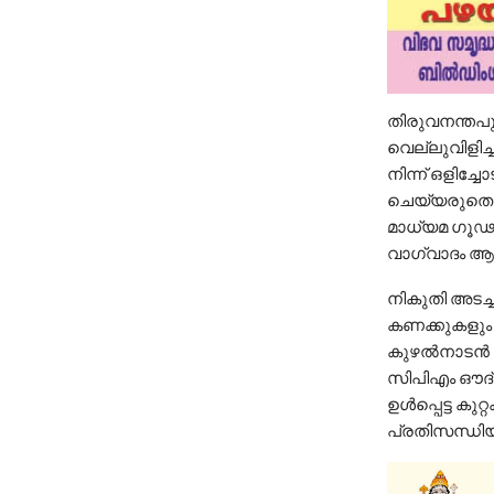
തിരുവനന്തപ
വെല്ലുവിളിച
നിന്ന് ഒളിച്
ചെയ്യരുതെന
മാധ്യമ ഗൂഢ
വാഗ്വാദം ആക
നികുതി അടച്ച
കണക്കുകളും 
കുഴൽനാടൻ വെല
സിപിഎം ഔദ്
ഉൾപ്പെട്ട കു
പ്രതിസന്ധിയ