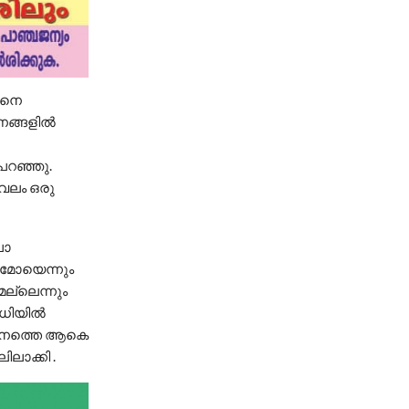
ിനെ
ണങ്ങളിൽ
പറഞ്ഞു.
വലം ഒരു
ലാ
ാമോയെന്നും
മല്ലെന്നും
ിധിയിൽ
്ഥാപനത്തെ ആകെ
ാക്കി .