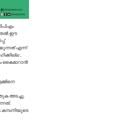
ിപിഎം
 മുതൽ ഈ
്പ്
ുന്നത് എന്ന്
്കില്ല ,
ളും കൈമാറാൻ
മ്മിനെ
ുക അടച്ചു.
നത്‌.
െ കമ്പനിയുടെ