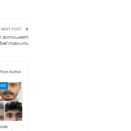
NEXT POST
യണ മാസാചരണ
ക്ക് സമാപനം
From Author
EWS
രായ