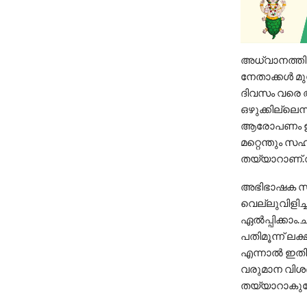
അധ്വാനത്തി
നേതാക്കൾ മു
ദിവസം വരെ അഭ
ഒഴുക്കില്ലെന
ആരോപണം ഉന്
മറ്റെന്തും 
തയ്യാറാണ്.വ
അഭിഭാഷക സ
വെല്ലുവിളി
ഏൽപ്പിക്കാം
പതിമൂന്ന്‌ ല
എന്നാൽ ഇതിന
വരുമാന വിശദ
തയ്യാറാകുമോ