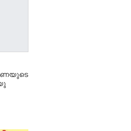
 വീണയുടെ
യു