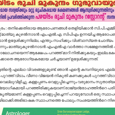
ുരം : തനിക്കെതിരായ ആരോപണങ്ങൾ തെളിയിക്കാൻ സി.പി.എമ്മ
്ച്‌ മാത്യു കുഴൽനാടൻ എം.എൽ.എ. സിപിഎം ഉന്നയിച്ച ആരോപ
ചോടാൻ ഉദ്ദേശിക്കുന്നില്ല, എന്തും സഹിക്കും വിശ്വാസ്യത ചോദ്യം
്നും മാത്യുകുഴൽനാടൻ എംഎൽഎ വാർത്താ സമ്മേളനത്തിൽ 
ാലോചനയെന്ന് ആക്ഷേപം പറഞ്ഞ് മാറി നിൽക്കുകയും ഇല്ല.കേ
്കാതെ ആരോഗ്യകരമായ ചർച്ചയാണ് ഉദ്ദേശിക്കുന്നത്.
തിന്റെ എല്ലാ വിവരങ്ങളുമുണ്ട്‌. ഞാൻ എന്റെ കമ്പനിയുടെ എല്
പുറത്ത്‌ വിടാം. വീണാ വിജയൻ നികുതി കണക്കുകൾ പുറത്ത്‌ വിട
്ലുവിളിച്ചു. കള്ളപ്പണം വെളുപ്പിച്ചെന്നും വരുമാനം സുതാര്യ
യോഗികമായി പറഞ്ഞിരിക്കുകയാണ്.രാജ്യദ്രോഹത്തിൻറെ പര
റ്റകൃത്യമാണ്. കള്ളപ്പണം വെളുപ്പിച്ചെന്ന് പറയുമ്പോൾ ഒരു സ
ിലാക്കി.അഭിഭാഷക സ്ഥാപനത്തെ പോലും സംശയത്തിൻറെ നിഴലില