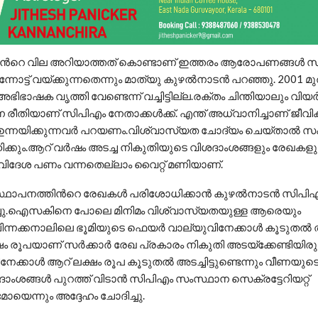
ൻറെ വില അറിയാത്തത് കൊണ്ടാണ് ഇത്തരം ആരോപണങ്ങൾ സ
ന്നോട്ട് വയ്ക്കുന്നതെന്നും മാത്യു കുഴൽനാടൻ പറഞ്ഞു. 2001
ിഭാഷക വൃത്തി വേണ്ടെന്ന് വച്ചിട്ടില്ല.രക്തം ചിന്തിയാലും വിയർപ
്ന രീതിയാണ് സിപിഎം നേതാക്കൾക്ക്. എന്ത് അധ്വാനിച്ചാണ് ജീവിക്ക
നയിക്കുന്നവർ പറയണം.വിശ്വാസ്യത ചോദ്യം ചെയ്താൽ സഹിക
സഹിക്കും.ആറ് വർഷം അടച്ച നികുതിയുടെ വിശദാംശങ്ങളും രേഖക
ിദേശ പണം വന്നതെല്ലാം വൈറ്റ് മണിയാണ്.
്ഥാപനത്തിൻറെ രേഖകൾ പരിശോധിക്കാൻ കുഴൽനാടൻ സിപിഎ
ച്ചു.ഐസകിനെ പോലെ മിനിമം വിശ്വാസ്യതയുള്ള ആരെയും
.ചിന്നക്കനാലിലെ ഭൂമിയുടെ ഫെയർ വാല്യുവിനേക്കാൾ കൂടുതൽ ത
ക്ഷം രൂപയാണ്‌ സർക്കാർ രേഖ പ്രകാരം നികുതി അടയ്ക്കേണ്ടിയിരുന്
േക്കാൾ ആറ്‌ ലക്ഷം രൂപ കൂടുതൽ അടച്ചിട്ടുണ്ടെന്നും വീണയുട
ാംശങ്ങൾ പുറത്ത് വിടാൻ സിപിഎം സംസ്ഥാന സെക്രട്ടേറിയറ്റ്
യെന്നും അദ്ദേഹം ചോദിച്ചു.