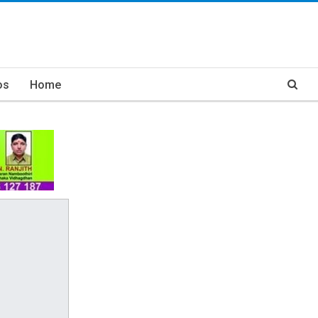
os
Home