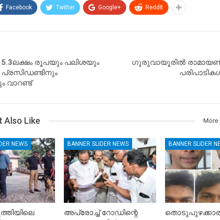
Facebook
Twitter
Google+
ReddIt
 5.3ലക്ഷം രൂപയും പലിശയും
ഗുരുവായൂരിൽ രാമാ
 പ്രസിഡണ്ടിനും
പരിപാടികൾ
ും വാറണ്ട്
 Also Like
More 
IDER NEWS
BANNER SLIDER NEWS
BANNER SLIDER N
ത്തിയിലെ
അപ്രോച്ച് റോഡിന്റെ
തൊടുപുഴക്കാ