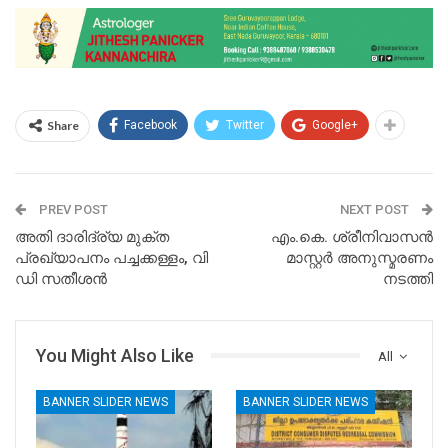
Share
Facebook
Twitter
Google+
PREV POST
NEXT POST
അതി ദാരിദ്ര്യ മുക്ത
എം.കെ. ശ്രീനിവാസൻ
പ്രഖ്യാപനം പച്ചക്കള്ളം, വി
മാസ്റ്റർ അനുസ്മരണം
ഡി സതീശൻ
നടത്തി
You Might Also Like
All
BANNER SLIDER NEWS
BANNER SLIDER NEWS