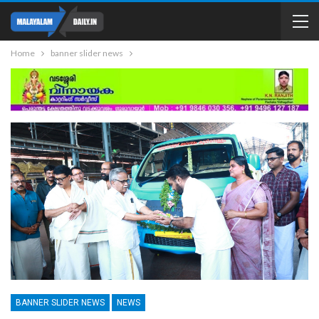
Home
banner slider news
BANNER SLIDER NEWS
NEWS