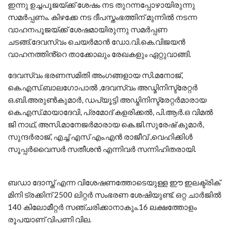
ഇന്നു ഉച്ചപൂജയ്ക്ക് ശേഷം നട തുറന്നപ്പോഴായിരുന്നു
സമർപ്പണം. കിഴക്കേ നട ദീപസ്തംഭത്തിന് മുന്നിൽ നടന്ന
വാഹനപൂജയ്ക്ക് ശേഷമായിരുന്നു സമർപ്പണ
ചടങ്ങ്.ദേവസ്വം ചെയർമാൻ ഡോ.വി.കെ.വിജയൻ
വാഹനത്തിൻ്റെ താക്കോലും രേഖകളും ഏറ്റുവാങ്ങി.
ദേവസ്വം ഭരണസമിതി അംഗങ്ങളായ സി.മനോജ്,
കെ.എസ്.ബാലഗോപാൽ ,ദേവസ്വം അഡ്മിനിസ്ട്രേറ്റർ
ഒ.ബി.അരുൺകുമാർ, ഡപ്യൂട്ടി അഡ്മിനിസ്ട്രേറ്റർമാരായ
കെ.എസ്.മായാദേവി, പ്രമോദ് കളരിക്കൽ, പി.ആർ.ഒ വിമൽ
ജി നാഥ്, അസി.മാനേജർമാരായ കെ.ജി.സുരേഷ് കുമാർ,
സുന്ദർരാജ്, എച്ച് എസ് എം.എൻ രാജീവ് ,വെഹിക്കിൾ
സൂപ്പർവൈസർ സതീശൻ എന്നിവർ സന്നിഹിതരായി.
ബഡാ ദോസ്ത് എന്ന വിശേഷണത്തോടെയുള്ള ഈ ഇലക്ട്രിക്
മിനി ട്രക്കിന് 2500 ലിറ്റർ സംഭരണ ശേഷിയുണ്ട്. ഒറ്റ ചാർജിൽ
140 കിലോമീറ്റർ സഞ്ചരിക്കാനാകും.16 ലക്ഷത്തോളം
രൂപയാണ് വിപണി വില.