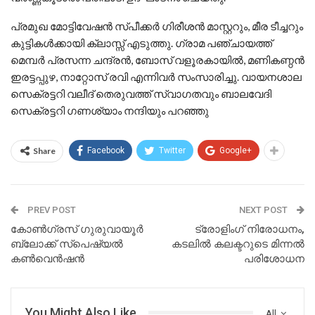
പ്രമുഖ മോട്ടിവേഷൻ സ്പീക്കർ ഗിരീശൻ മാസ്റ്ററും, മീര ടീച്ചറും
കുട്ടികൾക്കായി ക്ലാസ്സ് എടുത്തു. ഗ്രാമ പഞ്ചായത്ത്‌
മെമ്പർ പ്രസന്ന ചന്ദ്രൻ, ബോസ് വളൂരകായിൽ, മണികണ്ഠൻ
ഇരട്ടപ്പുഴ, നാറ്റോസ് രവി എന്നിവർ സംസാരിച്ചു. വായനശാല
സെക്രട്ടറി വലീദ് തെരുവത്ത് സ്വാഗതവും ബാലവേദി
സെക്രട്ടറി ഗണശ്യാം നന്ദിയും പറഞ്ഞു
Share
Facebook
Twitter
Google+
PREV POST
NEXT POST
കോൺഗ്രസ്‌ ഗുരുവായൂർ
ട്രോളിംഗ് നിരോധനം,
ബ്ലോക്ക്‌ സ്പെഷ്യൽ
കടലിൽ കലക്ടറുടെ മിന്നൽ
കൺവെൻഷൻ
പരിശോധന
You Might Also Like
All