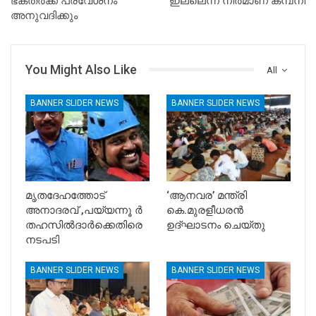
ഭക്തർക്ക് പ്രവേശനം
ഇല്ലെന്ന് നിർമാണ കമ്പനി
അനുവദിക്കും
You Might Also Like
All
BANNER SLIDER NEWS
BANNER SLIDER NEWS
മൃതദേഹത്തോട്
‘ആനവര’ മന്ത്രി
അനാദരവ് ,പയ്യന്നൂ ർ
കെ.മുരളീധരന്‍
തഹസിൽദാർക്കെതിരെ
ഉദ്ഘാടനം ചെയ്തു
നടപടി
BANNER SLIDER NEWS
BANNER SLIDER NEWS