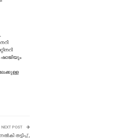
ി
.
നറി
റിനറി
. ഷാജിയും
േക്കുള്ള
NEXT POST
ി തട്ടിപ്പ് ,