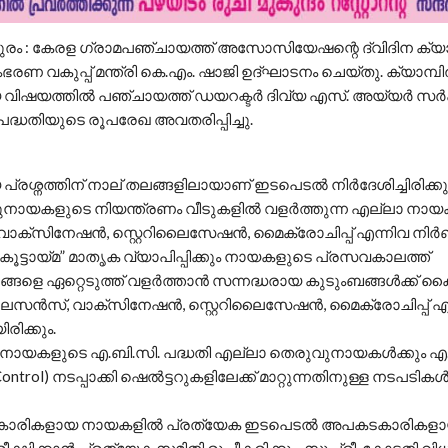
ുരം : കേരള ഗ്രാമപഞ്ചായത്ത് അസോസിയേഷന്റെ ദ്വിദിന ക്യാമ
ഭരണ വകുപ്പ് മന്ത്രി കെ.എം. ഷാജി ഉദ്ഘാടനം ചെയ്തു. ക്യാമ്പ
വിഷയത്തിൽ പഞ്ചായത്ത് ഡയറക്ടർ ദിവ്യ എസ്. അയ്യർ സർക്
പദ്ധതിയുടെ രൂപരേഖ അവതരിപ്പിച്ചു.
രശ്നത്തിന് നാല് തലങ്ങളിലായാണ് ഇടപെടൽ നിർദേശിച്ചിരിക്കുന
ുനായകളുടെ നിയന്ത്രണം വീടുകളിൽ വളർത്തുന്ന എല്ലാ നായ
ക്സിനേഷൻ, സ്റ്റെറിലൈസേഷൻ, മൈക്രോചിപ്പ് എന്നിവ നിർബന
കൂട്ടായ്മ” മാതൃക വ്യാപിപ്പിക്കും നായകളുടെ പ്രസവകാലത്ത്
ങ്ങളെ ഏറ്റെടുത്ത് വളർത്താൻ സന്നദ്ധരായ കുടുംബങ്ങൾക്ക് ക
ലൈസൻസ്, വാക്സിനേഷൻ, സ്റ്റെറിലൈസേഷൻ, മൈക്രോചിപ്പ് എ
ിക്കും.
ുനായകളുടെ എ.ബി.സി. പദ്ധതി എല്ലാ തെരുവുനായകൾക്കും എ.
 Control) നടപ്പാക്കി ഷെൽട്ടറുകളിലേക്ക് മാറ്റുന്നതിനുള്ള നടപടിക
കാരികളായ നായകളിൽ പ്രത്യേക ഇടപെടൽ അപകടകാരികള