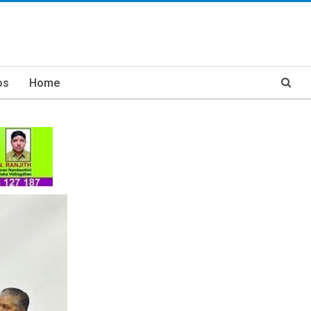
os
Home