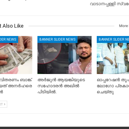
വാടാനപ്പള്ളി സ്വദ
 Also Like
More 
IDER NEWS
BANNER SLIDER NEWS
BANNER SLIDER N
ിതരണം ബാങ്ക്
അർജുൻ ആയങ്കിയുടെ
ഓപ്പറേഷൻ ത
കിയത് അനർഹരെ
സഹോദരൻ അഖിൽ
ലോഗോ പ്രകാ
ാൻ
പിടിയിൽ.
ചെയ്തു
XT