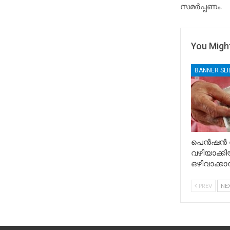
സമർപ്പണം.
You Might
BANNER SL
പെൻഷൻ വ
വഴിയാക്
ഒഴിവാക്ക
PREV
NE