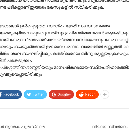
രീക്ഷിക്കാൻ പ്രത്യേക സമിതി രൂപീകരിക്കും. സുപ്രീംകോടതി വിധ
 നടപടികളാണ് ഇത്തരം കേസുകളിൽ സ്വീകരിക്കുക.
േശങ്ങൾ ഉൾപ്പെടുത്തി സമഗ്ര പദ്ധതി സംസ്ഥാനത്തെ
ത്തുകളിൽ നടപ്പാക്കുന്നതിനുള്ള പ്രവർത്തനങ്ങൾ ആരംഭിക്കും
ഗമായി കേരള ഗ്രാമപഞ്ചായത്ത് അസോസിയേഷനും കേരള വെറ്റി
ം സംയുക്തമായി ഈ മാസം രണ്ടാം വാരത്തിൽ മണ്ണുത്തി വെറ്
പശാല സംഘടിപ്പിക്കും. മന്ത്രിമാരായ ബിന്ദു കൃഷ്ണയും,കെ.എം
പങ്കെടുക്കും.
്രശ്നത്തിന് ശാസ്ത്രീയവും മാനുഷികവുമായ സ്ഥിരപരിഹാരത്തില
വടുവെപ്പായിരിക്കും
Facebook
Twitter
Google+
ReddIt
ൻ സ്മാരക പുരസ്‌കാര
വ്യാജ സ്വർണം നൽക