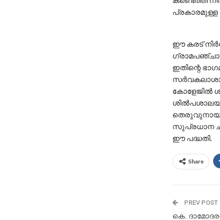
കണ്ടെത്തി നി
പ്രകാരമുള്ള
ഈ കരട് നിർദ
ഗ്രാമപഞ്ചായ
ഇതിന്റെ ഭാ
സർവകലാശാലയു
കോളേജിൽ ശിൽ
ശിൽപശാലയിൽ 
തെരുവുനായ പ
സുപ്രധാന ചു
ഈ പദ്ധതി.
Share
PREV POST
കെ. ദാമോദര