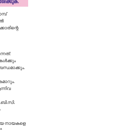
്പ്
ിൽ
കാരിന്റെ
്നത്:
കൾക്കും
്ധമാക്കും.
ൈമാറും.
ന്നിവ
ബി.സി.
ൾ
ായ നായകളെ