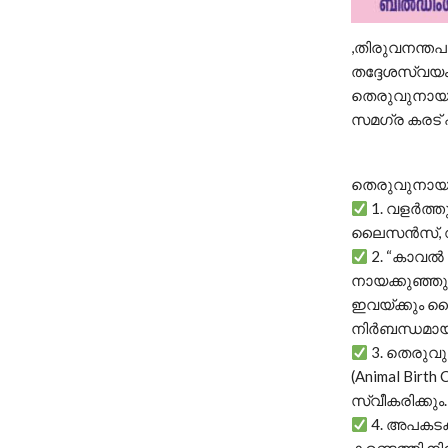
,തിരുവനന്തപ
തദ്ദേശസ്വയം
തെരുവുനായ 
സമഗ്ര കരട് 
തെരുവുനായ പ്
1. വളർത്ത
ലൈസൻസ്, വാ
2. “കാവൽ 
നായക്കുഞ്ഞു
ഇവയ്ക്കും 
നിർബന്ധമായിര
3. തെരുവ
(Animal Birth
സ്വീകരിക്കും.
4. അപകട