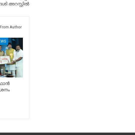
േശി അറസ്റ്റിൽ
From Author
EWS
ൂഫാൻ
ശനം