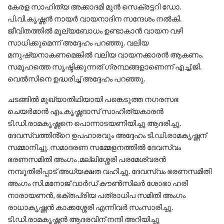
കേരള സാഹിത്യ അക്കാദമി മുൻ സെക്രട്ടറി ഡോ.
പി.വി.കൃഷ്ണൻ നായർ വായനാദിന സന്ദേശം നൽകി.
ജീവിതത്തിൽ മൂല്യബോധം ഉണ്ടാകാൻ വായന വഴി
സാധിക്കുമെന്ന് അദ്ദേഹം പറഞ്ഞു. വലിയ
മനുഷ്യനാകണമെങ്കിൽ വലിയ വായനക്കാരൻ ആകണം.
സമൂഹത്തെ സൃഷ്ടിക്കുന്നത് ഗ്രന്ഥങ്ങളാണെന്ന് എച്ച്.ജി.
വെൽസിനെ ഉദ്ധരിച്ച് അദ്ദേഹം പറഞ്ഞു.
ചടങ്ങിൽ മുഖ്യാതിഥിയായി പങ്കെടുത്ത നഗരസഭ
ചെയർമാൻ എം.കൃഷ്ണദാസ് സാഹിത്യകാരൻ
ടി.ഡി.രാമകൃഷ്ണനെ പൊന്നാടയണിയിച്ചു ആദരിച്ചു.
ദേവസ്വത്തിൻ്റെ ഉപഹാരവും അദ്ദേഹം ടി.ഡി.രാമകൃഷ്ണന്
സമ്മാനിച്ചു. സമാദരണ സമ്മേളനത്തിൽ ദേവസ്വം
ഭരണസമിതി അംഗം .മല്ലിശ്ശേരി പരമേശ്വരൻ
നമ്പൂതിരിപ്പാട് അധ്യക്ഷത വഹിച്ചു. ദേവസ്വം ഭരണസമിതി
അംഗം സി.മനോജ് വാർഡ് കൗൺസിലർ ശോഭാ ഹരി
നാരായണൻ, ഭക്തപ്രിയ പത്രാധിപ സമിതി അംഗം
രാധാകൃഷ്ണൻ കാക്കശ്ശേരി എന്നിവർ സംസാരിച്ചു.
ടി.ഡി.രാമകൃഷ്ണൻ ആദരവിന് നന്ദി അറിയിച്ചു