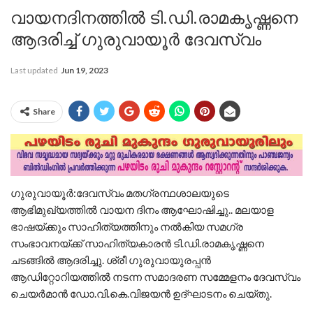
വായനദിനത്തിൽ ടി.ഡി.രാമകൃഷ്ണനെ
ആദരിച്ച് ഗുരുവായൂർ ദേവസ്വം
Last updated
Jun 19, 2023
Share
ഗുരുവായൂർ:ദേവസ്വം മതഗ്രന്ഥശാലയുടെ
ആഭിമുഖ്യത്തിൽ വായന ദിനം ആഘോഷിച്ചു.. മലയാള
ഭാഷയ്ക്കും സാഹിത്യത്തിനും നൽകിയ സമഗ്ര
സംഭാവനയ്ക്ക് സാഹിത്യകാരൻ ടി.ഡി.രാമകൃഷ്ണനെ
ചടങ്ങിൽ ആദരിച്ചു. ശ്രീ ഗുരുവായുരപ്പൻ
ആഡിറ്റോറിയത്തിൽ നടന്ന സമാദരണ സമ്മേളനം ദേവസ്വം
ചെയർമാൻ ഡോ.വി.കെ.വിജയൻ ഉദ്ഘാടനം ചെയ്തു.