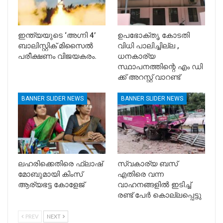
ഇന്ത്യയുടെ ‘അഗ്നി 4’
ഉപഭോക്തൃ കോടതി
ബാലിസ്റ്റിക് മിസൈൽ
വിധി പാലിച്ചില്ല ,
പരീക്ഷണം വിജയകരം.
ധനകാര്യ
സ്ഥാപനത്തിന്റെ എം ഡി
ക്ക് അറസ്റ്റ് വാറണ്ട്
BANNER SLIDER NEWS
BANNER SLIDER NEWS
ലഹരിക്കെതിരെ ഫ്ലാഷ്
സ്വകാര്യ ബസ്
മോബുമായി കിംസ്
എതിരെ വന്ന
ആര്യഭട്ട കോളേജ്
വാഹനങ്ങളിൽ ഇടിച്ച്
രണ്ട് പേർ കൊല്ലപ്പെട്ടു
PREV
NEXT