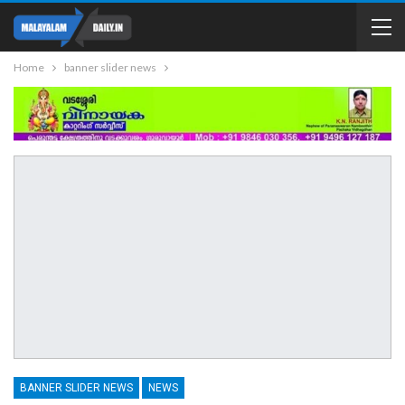
Home
banner slider news
BANNER SLIDER NEWS
NEWS