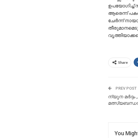
ഉപയോഗിച്ച് സ
ആരെന്ന് പകൽ
ചേര്‍ന്ന് നായ
തീരുമാനമെടു
വൃത്തിയാക്ക
Share
PREV POST
ന്യൂന മർദ്ദം 
മത്സ്യബന്ധനത
You Might