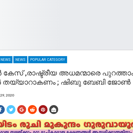
R NEWS
NEWS
POPULAR CATEGORY
േസ് ,രാഷ്ട്രീയ അധമന്മാരെ പുറത്താ
ൾ തയ്യാറാകണം ; ഷിബു ബേബി ജോൺ
29, 2020