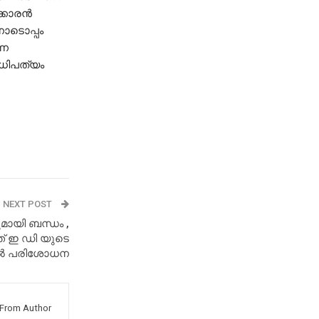
ക്കാരൻ
നോടൊപ്പം
നെ
ാധിപത്യം
NEXT POST
ുമായി ബന്ധം ,
ത് ഇ ഡി യുടെ
നൽ പരിശോധന
From Author