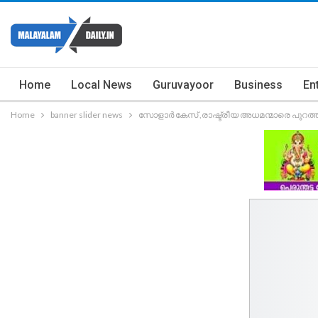
Home
Local News
Guruvayoor
Business
En
Home
banner slider news
സോളാർ കേസ് ,രാഷ്ട്രീയ അധമന്മാരെ പുറ