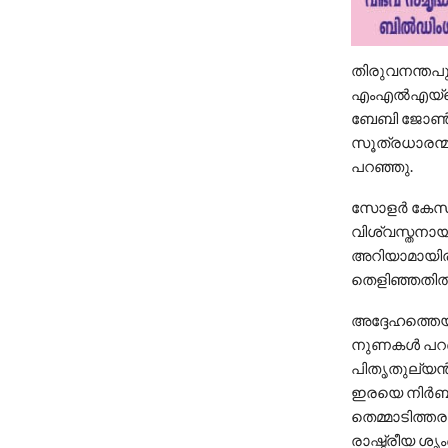
തിരുവനന്തപ
എംഎൽഎയ്ക്ക
ബേബി ജോൺ പ്
സൂത്രധാരന്മ
പറഞ്ഞു.
സോളര്‍ കേസ
വിശ്വസ്തനായ
അറിയാമായിരു
തെളിഞ്ഞതില്
അദ്ദേഹത്തെയും
നുണകള്‍ പറഞ
പിതൃതുല്യന്‍
ഇരയെ നിര്‍ബന
തെമ്മാടിത്തര
രാഷ്ട്രീയ ശൃ