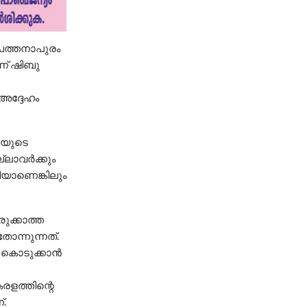
പത്തനാപുരം
ണ് ഷിബു
അദ്ദേഹം
എയുടെ
ാവര്‍ക്കും
ിയാണെങ്കിലും
രുക്കാത്ത
ോന്നുന്നത്.
 കൊടുക്കാന്‍
േരളത്തിന്റെ
്.