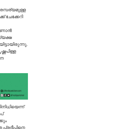
രമ്പര്യമുള്ള
് ചേക്കേറി
ണാന്‍
്യക്ഷ
്ടായിരുന്നു.
്ണപിള്ള
നെ
ിനിധിയെന്ന്
പ്
കും
ത പ്രദീപിനെ