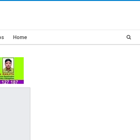
os
Home