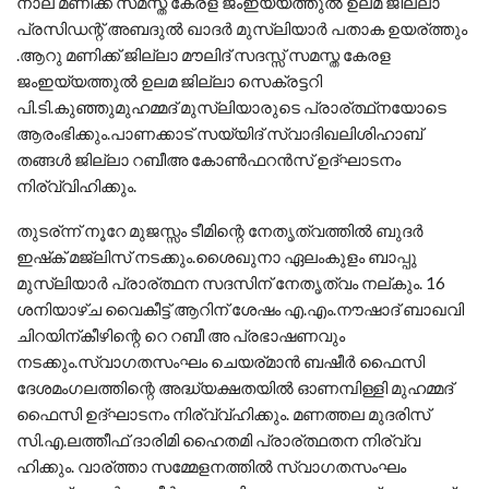
നാല് മണിക്ക് സമസ്ത കേരള ജംഇയ്യത്തുല്‍ ഉലമ ജില്ലാ
പ്രസിഡന്റ് അബദുല്‍ ഖാദര്‍ മുസ്ലിയാര്‍ പതാക ഉയര്ത്തും
.ആറു മണിക്ക് ജില്ലാ മൗലിദ് സദസ്സ് സമസ്ത കേരള
ജംഇയ്യത്തുല്‍ ഉലമ ജില്ലാ സെക്രട്ടറി
പി.ടി.കുഞ്ഞുമുഹമ്മദ് മുസ്ലിയാരുടെ പ്രാര്ത്ഥ്നയോടെ
ആരംഭിക്കും.പാണക്കാട് സയ്യിദ് സ്വാദിഖലിശിഹാബ്
തങ്ങള്‍ ജില്ലാ റബീഅ കോണ്‍ഫറന്‍സ് ഉദ്ഘാടനം
നിര്വ്വിഹിക്കും.
തുടര്ന്ന് നൂറേ മുജസ്സം ടീമിന്റെ നേതൃത്വത്തില്‍ ബുദര്‍
ഇഷ്‌ക് മജ്‌ലിസ് നടക്കും.ശൈഖുനാ ഏലംകുളം ബാപ്പു
മുസ്ലിയാര്‍ പ്രാര്ത്ഥന സദസിന് നേതൃത്വം നല്കും. 16
ശനിയാഴ്ച വൈകീട്ട് ആറിന് ശേഷം എ.എം.നൗഷാദ് ബാഖവി
ചിറയിന്കീഴിന്റെ റെ റബീ അ പ്രഭാഷണവും
നടക്കും.സ്വാഗതസംഘം ചെയര്മാന്‍ ബഷീര്‍ ഫൈസി
ദേശമംഗലത്തിന്റെ അദ്ധ്യക്ഷതയില്‍ ഓണമ്പിള്ളി മുഹമ്മദ്
ഫൈസി ഉദ്ഘാടനം നിര്വ്വ്ഹിക്കും. മണത്തല മുദരിസ്
സി.എ.ലത്തീഫ് ദാരിമി ഹൈതമി പ്രാര്ത്ഥതന നിര്വ്വ
ഹിക്കും. വാര്ത്താ സമ്മേളനത്തില്‍ സ്വാഗതസംഘം