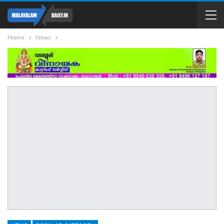
Home
News