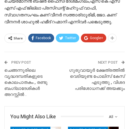
ചെയര്മാനന്‍ ബഷീര്‍ ഫൈസി ദേശമംഗലം,എസ് കെ എസ്
എസ് എഫ് ജില്ലാ പ്രസിഡന്റ് മഹ്‌റൂഫ് വാഫി,
സ്വാഗതസംഘം കണ് വീനര്‍ സത്താര്ദാൂരിമി, ജോ. കണ്
വീനനര്‍ ശാഹുല്‍ ഹമീദ് റഹ്മാനി എന്നിവര്‍ പങ്കെടുത്തു.
Share
Facebook
Twitter
Google+
PREV POST
NEXT POST
ചെങ്ങന്നൂരിലെ
ഗുരുവായൂര്‍ ക്ഷേത്രത്തില്‍
വൃദ്ധദമ്പതികളുടെ
വെടിയുണ്ട പോലിസ് കേസ്
കൊലപാതകം , രണ്ടു
എടുത്തു , വിശദ
ബംഗ്ലാദേശികള്‍
പരിശോധനക്ക് അയക്കും
അറസ്റ്റില്‍ .
You Might Also Like
All