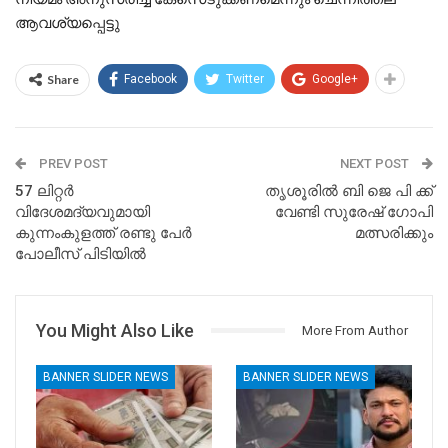
ആവശ്യപ്പെട്ടു
Share
Facebook
Twitter
Google+
PREV POST
NEXT POST
57 ലിറ്റർ
തൃശൂരില്‍ ബി ജെ പി ക്ക്
വിദേശമദ്യവുമായി
വേണ്ടി സുരേഷ് ഗോപി
കുന്നംകുളത്ത് രണ്ടു പേർ
മത്സരിക്കും
പോലീസ് പിടിയിൽ
You Might Also Like
More From Author
BANNER SLIDER NEWS
BANNER SLIDER NEWS