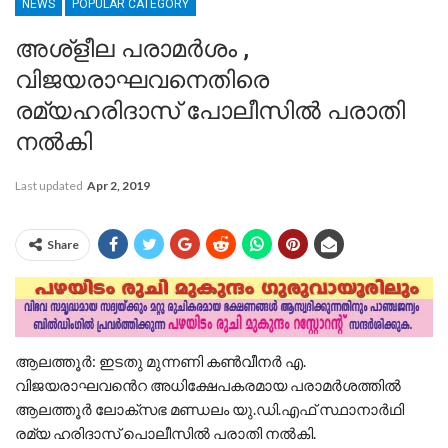
NEWS
POPULAR CATEGORY
അശ്‌ളീല പരാമർശം ,
വിജയരാഘവനെതിരെ
രമ്യഹരിദാസ് പോലീസിൽ പരാതി
നൽകി
Last updated
Apr 2, 2019
Share
ആലത്തൂർ: ഇടതു മുന്നണി കൺവീനർ എ.
വിജയരാഘവൻെറ അധിക്ഷേപകരമായ പരാമർശത്തിൽ
ആലത്തൂർ ലോക്സഭ മണ്ഡലം യു.ഡി.എഫ് സ്ഥാനാർഥി
രമ്യ ഹരിദാസ് പൊലീസിൽ പരാതി നൽകി.