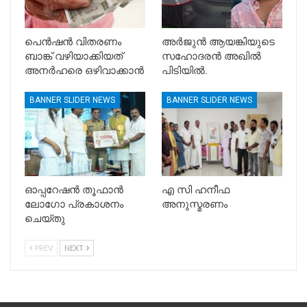
പെൻഷൻ വിതരണം
അർജുൻ ആയങ്കിയുടെ
ബാങ്ക് വഴിയാക്കിയത്
സഹോദരൻ അഖിൽ
അനർഹരെ ഒഴിവാക്കാൻ
പിടിയിൽ.
BANNER SLIDER NEWS
BANNER SLIDER NEWS
ഓപ്പറേഷൻ തൂഫാൻ
എ സി ഹനീഫ
ലോഗോ പ്രകാശനം
അനുസ്മരണം
ചെയ്തു
PREV
NEXT