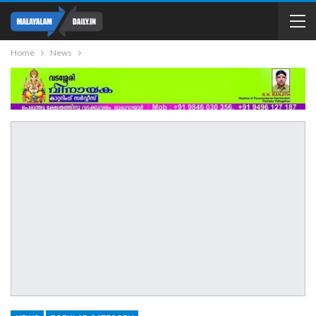
Home
News