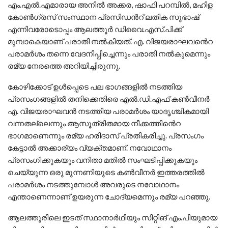
എം.എൽ.എമാരായ അനിൽ അക്കര, ഷാഫി പറമ്പിൽ, മഹിള
കോൺഗ്രസ് സംസ്ഥാന പ്രസിഡൻറ് ലതിക സുഭാഷ്
എന്നിവരോടൊപ്പം ആലത്തൂർ ഡിവൈ.എസ്.പിക്ക്
മുമ്പാകെയാണ് പരാതി നൽകിയത്. എ. വിജയരാഘവൻെറ
പരാമർശം തന്നെ വേദനിപ്പിച്ചെന്നും പരാതി നൽകുമെന്നും
രമ്യ നേരത്തെ അറിയിച്ചിരുന്നു.
കോഴിക്കോട് ഉൾപ്പെടെ പല ഭാഗങ്ങളിൽ നടത്തിയ
പ്രസംഗങ്ങളിൽ തനിക്കെതിരെ എൽ.ഡി.എഫ് കൺവീനർ
എ. വിജയരാഘവൻ നടത്തിയ പരാമർശം യാദൃശ്ചികമായി
വന്നതല്ലെന്നും ആസൂത്രിതമായ നീക്കത്തിൻെറ
ഭാഗമാണെന്നും രമ്യ ഹരിദാസ് പ്രതികരിച്ചു. പ്രസംഗം
കേട്ടാൽ അക്കാര്യം വ്യക്തമാണ്. നവോഥാനം
പ്രസംഗിക്കുകയും വനിതാ മതിൽ സംഘടിപ്പിക്കുകയും
ചെയ്യുന്ന ഒരു മുന്നണിയുടെ കൺവീനർ ഇത്തരത്തിൽ
പരാമർശം നടത്തുമ്പോൾ അവരുടെ നവോഥാനം
എന്താണെന്നാണ് ഉയരുന്ന ചോദ്യമെന്നും രമ്യ പറഞ്ഞു.
ആലത്തൂരിലെ ഇടത് സ്ഥാനാർഥിയും സിറ്റിങ് എം.പിയുമായ