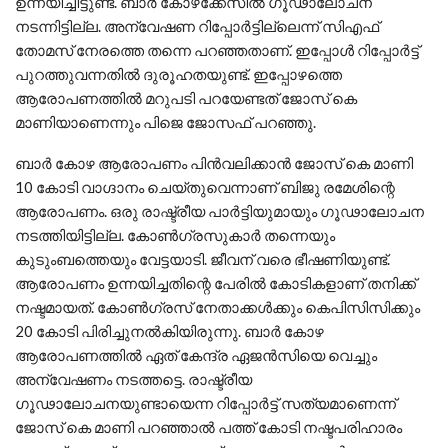
ഉന്നയിച്ചിട്ടുണ്ട്. ബാർ കോഴക്കേസിൽ ഗൂഢാലോചന
നടന്നിട്ടില്ല. അന്വേഷണ റിപ്പോർട്ടില്ലെന്ന് സിഎഫ്
തോമസ് നേരത്തെ തന്നെ പറഞ്ഞതാണ്. ഇപ്പോൾ റിപ്പോർട്ട്
പുറത്തുവന്നതിൽ ദുരൂഹതയുണ്ട്. ഇപ്പോഴത്തെ
ആരോപണത്തിൽ മറുപടി പറയേണ്ടത് ജോസ് കെ
മാണിയാണെന്നും പിജെ ജോസഫ് പറഞ്ഞു.
ബാർ കോഴ ആരോപണം പിൻവലിക്കാൻ ജോസ് കെ മാണി
10 കോടി വാഗ്ദാനം ചെയ്തുവെന്നാണ് ബിജു രമേശിന്റെ
ആരോപണം. ഒരു രാഷ്ട്രീയ പാർട്ടിയുമായും ഗൂഢാലോചന
നടത്തിയിട്ടില്ല. കോൺഗ്രസുകാർ തന്നെയും
കുടുംബത്തെയും വേട്ടയാടി. ജീവന് വരെ ഭീഷണിയുണ്ട്.
ആരോപണം ഉന്നയിച്ചതിന്റെ പേരിൽ കോടികളാണ് തനിക്ക്
നഷ്ടമായത്. കോൺഗ്രസ് നേതാക്കൾക്കും കെപിസിസിക്കും
20 കോടി പിരിച്ചുനൽകിയിരുന്നു. ബാർ കോഴ
ആരോപണത്തിൽ ഏത് കേന്ദ്ര ഏജൻസിയെ വെച്ചും
അന്വേഷണം നടത്തട്ടെ. രാഷ്ട്രീയ
ഗൂഢാലോചനയുണ്ടായെന്ന റിപ്പോർട്ട് സത്യമാണെന്ന്
ജോസ് കെ മാണി പറഞ്ഞാൽ പത്ത് കോടി നഷ്ടപരിഹാരം