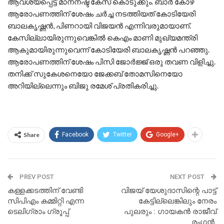
ആവശ്യപ്പെട്ട് മാനനഷ്ട കേസ് കൊടുക്കും. ബാർ കോഴ
ആരോപണത്തിന് ശേഷം ചർച്ച നടത്തിയത് കോടിയേരി
ബാലകൃഷ്ണൻ, പിണറായി വിജയൻ എന്നിവരുമായാണ്.
കേസില്ലായിരുന്നുവെങ്കിൽ കെഎം മാണി മുഖ്യമന്ത്രി
ആകുമായിരുന്നുവെന്ന് കോടിയേരി ബാലകൃഷ്ണൻ പറഞ്ഞു.
ആരോപണത്തിന് ശേഷം പിസി ജോർജ്ജ് ഒരു തവണ വിളിച്ചു.
തനിക്ക് സുകേശനെയോ ജേക്കബ് തോമസിനെയോ
അറിയില്ലെന്നും ബിജു രമേശ് പ്രതികരിച്ചു.
Share
Facebook
Twitter
Google+
PREV POST
NEXT POST
കള്ളക്കടത്തിന് വേണ്ടി
വിജയ് യേശുദാസിന്റെ പാട്ട്
സിപിഎം കമ്മിറ്റി എന്ന
കേട്ടില്ലെങ്കിലും നേരം
ടെലിഗ്രാം ഗ്രൂപ്പ്
പുലരും : ഗായകൻ രാജീവ്
രംഗൻ.