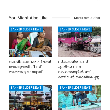
You Might Also Like
More From Author
BANNER SLIDER NEWS
BANNER SLIDER NEWS
ലഹരിക്കെതിരെ ഫ്ലാഷ്
സ്വകാര്യ ബസ്
മോബുമായി കിംസ്
എതിരെ വന്ന
ആര്യഭട്ട കോളേജ്
വാഹനങ്ങളിൽ ഇടിച്ച്
രണ്ട് പേർ കൊല്ലപ്പെട്ടു
BANNER SLIDER NEWS
BANNER SLIDER NEWS