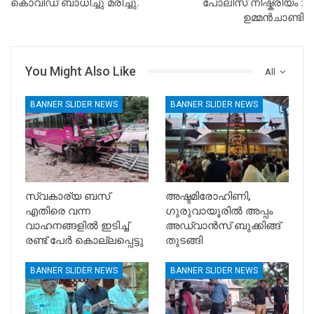
കൊവിഡ് ബാധിച്ചു മരിച്ചു.
പോലിസ് നിഷ്ക്രിയം :
ഉമ്മന്‍ചാണ്ടി
You Might Also Like
All
BANNER SLIDER NEWS
BANNER SLIDER NEWS
സ്വകാര്യ ബസ്
അഷ്ടമിരോഹിണി,
എതിരെ വന്ന
ഗുരുവായൂരിൽ അപ്പം
വാഹനങ്ങളിൽ ഇടിച്ച്
അഡ്വാൻസ് ബുക്കിങ്ങ്
രണ്ട് പേർ കൊല്ലപ്പെട്ടു
തുടങ്ങി
BANNER SLIDER NEWS
BANNER SLIDER NEWS