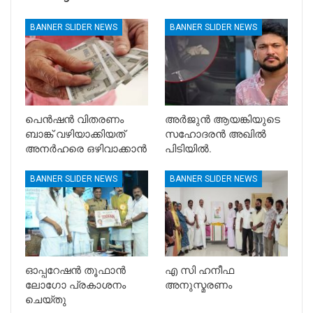
BANNER SLIDER NEWS
BANNER SLIDER NEWS
പെൻഷൻ വിതരണം
അർജുൻ ആയങ്കിയുടെ
ബാങ്ക് വഴിയാക്കിയത്
സഹോദരൻ അഖിൽ
അനർഹരെ ഒഴിവാക്കാൻ
പിടിയിൽ.
BANNER SLIDER NEWS
BANNER SLIDER NEWS
ഓപ്പറേഷൻ തൂഫാൻ
എ സി ഹനീഫ
ലോഗോ പ്രകാശനം
അനുസ്മരണം
ചെയ്തു