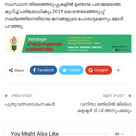
സംസ്ഥാന തിരഞ്ഞെടുപ്പുകളിൽ ഉണ്ടായ പരാജയത്തെ
കുറിച്ച് പരിശോധിക്കും 2019 ലെ തെരഞ്ഞെടുപ്പ്
സഖ്യത്തിനെതിരായ ജനങ്ങളുടെ പോരാട്ടമെന്നും മോദി
പറ‍ഞ്ഞു.
Share
Facebook
Twitter
Google+
PREV POST
NEXT POST
പുതുവത്സരാശംസകൾ
വനിതാ മതിലിൽ ജില്ലാ
കളക്ടര്‍ ടി.വി അനുപമയും
You Might Also Like
All