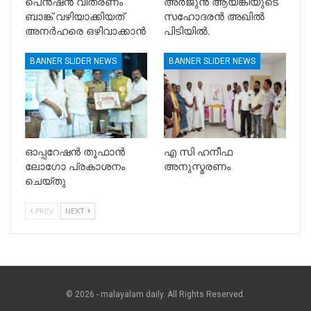
പെൻഷൻ വിതരണം
അർജുൻ ആയങ്കിയുടെ
ബാങ്ക് വഴിയാക്കിയത്
സഹോദരൻ അഖിൽ
അനർഹരെ ഒഴിവാക്കാൻ
പിടിയിൽ.
BANNER SLIDER NEWS
BANNER SLIDER NEWS
ഓപ്പറേഷൻ തൂഫാൻ
എ സി ഹനീഫ
ലോഗോ പ്രകാശനം
അനുസ്മരണം
ചെയ്തു
PREV
NEXT
© 2026 - malayalam daily. All Rights Reserved.