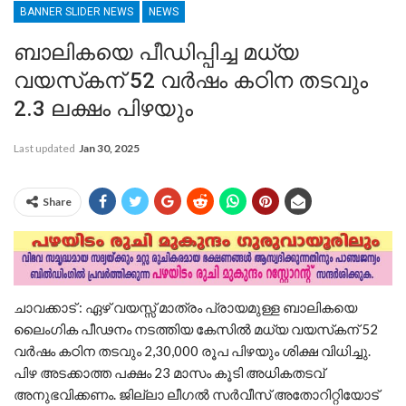
BANNER SLIDER NEWS
NEWS
ബാലികയെ പീഡിപ്പിച്ച മധ്യ
വയസ്‌കന്‌ 52 വർഷം കഠിന തടവും
2.3 ലക്ഷം പിഴയും
Last updated
Jan 30, 2025
Share
ചാവക്കാട് : ഏഴ് വയസ്സ് മാത്രം പ്രായമുള്ള ബാലികയെ
ലൈംഗിക പീഢനം നടത്തിയ കേസിൽ മധ്യ വയസ്‌കന്‌ 52
വർഷം കഠിന തടവും 2,30,000 രൂപ പിഴയും ശിക്ഷ വിധിച്ചു.
പിഴ അടക്കാത്ത പക്ഷം 23 മാസം കൂടി അധികതടവ്
അനുഭവിക്കണം. ജില്ലാ ലീഗൽ സർവീസ് അതോറിറ്റിയോട്