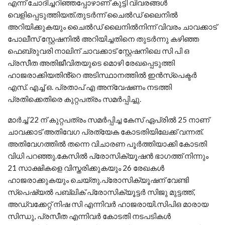
എന്ന് ചോദിച്ചറിഞ്ഞപ്പോഴാണ് കുട്ടി വിവരങ്ങൾ
വെളിപ്പെടുത്തിയത്.തുടർന്ന് ചൈൽഡ് ലൈനിൽ
അറിയിക്കുകയും ചൈൽഡ് ലൈനിൽനിന്ന് വിവരം ചാവക്കാട്
പോലീസ് സ്റ്റേഷനിൽ അറിയിച്ചതിനെ തുടർന്നു കഴിഞ്ഞ
ഫെബ്രുവരി നാലിന് ചാവക്കാട് സ്റ്റേഷനിലെ സി പി ഒ
പ്രസീത അതിജീവിതയുടെ മൊഴി രേഖപ്പെടുത്തി
ഹാജരാക്കിയതിൻ്റെ അടിസ്ഥാനത്തിൽ ഇൻസ്പെക്ടർ
എസ്. എച്ച് ഒ. പ്രതാപ് എ അന്വേഷണം നടത്തി
പ്രതിക്കെതിരെ കുറ്റപത്രം സമർപ്പിച്ചു.
മാർച്ച് 22 ന് കുറ്റപത്രം സമർപ്പിച്ച കേസ് ഏപ്രിൽ 25 നാണ്
ചാവക്കാട് അതിവേഗ പ്രത്യേക കോടതിയിലേക്ക് വന്നത്.
അതിവേഗത്തിൽ തന്നെ വിചാരണ പൂർത്തിയാക്കി കോടതി
വിധി പറഞ്ഞു.കേസിൽ പ്രോസിക്യൂഷൻ ഭാഗത്ത് നിന്നും
21 സാക്ഷികളെ വിസ്തരിക്കുകയും 26 രേഖകൾ
ഹാജരാക്കുകയും ചെയ്തു.പ്രോസിക്യൂഷന് വേണ്ടി
സ്പെഷ്യൽ പബ്ലിക് പ്രോസിക്യൂട്ടർ സിജു മുട്ടത്ത്,
അഡ്വക്കേറ്റ് നിഷ സി എന്നിവർ ഹാജരായി.സിപിഒ മാരായ
സിന്ധു, പ്രസീത എന്നിവർ കോടതി നടപടികൾ