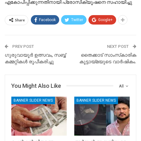
ഏകോപിപ്പിക്കുന്നതിനായി പ്രോസിക്യൂഷനെ സഹായിച്ചു
Share
Facebook
Twitter
Google+
PREV POST
NEXT POST
ഗുരുവായൂർ ഉത്സവം, സബ്ബ്
തൈക്കാട് സാംസ്‌കാരിക
കമ്മറ്റികൾ രൂപീകരിച്ചു
കൂട്ടായ്മയുടെ വാർഷികം.
You Might Also Like
All
BANNER SLIDER NEWS
BANNER SLIDER NEWS