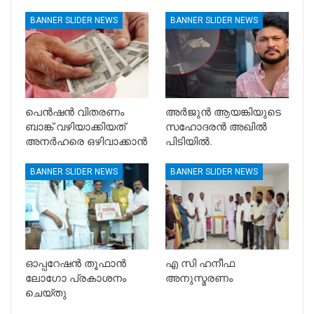
BANNER SLIDER NEWS
BANNER SLIDER NEWS
പെൻഷൻ വിതരണം
അർജുൻ ആയങ്കിയുടെ
ബാങ്ക് വഴിയാക്കിയത്
സഹോദരൻ അഖിൽ
അനർഹരെ ഒഴിവാക്കാൻ
പിടിയിൽ.
BANNER SLIDER NEWS
BANNER SLIDER NEWS
ഓപ്പറേഷൻ തൂഫാൻ
എ സി ഹനീഫ
ലോഗോ പ്രകാശനം
അനുസ്മരണം
ചെയ്തു