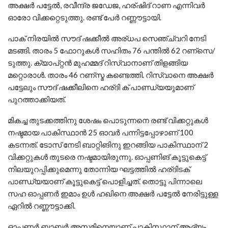
അക്ഷര്‍ പട്ടേല്‍, രവീന്ദ്ര ജഡേജ, ഹര്ഷിദ് റാണ എന്നിവര്‍
ഓരോ വിക്കറ്റെടുത്തു. രണ്ട് പേര്‍ റണ്ണൗട്ടായി.
പാക് നിരയില്‍ സൗദ് ഷക്കീല്‍ അര്ധപ സെഞ്ച്വറി നേടി
മടങ്ങി. താരം 5 ഫോറുകള്‍ സഹിതം 76 പന്തില്‍ 62 റണ്സെ/
ടുത്തു. ക്യാപ്റ്റന്‍ മുഹമ്മദ് റിസ്വാനാണ് തിളങ്ങിയ
മറ്റൊരാള്‍. താരം 46 റണ്സ്മ കണ്ടെത്തി. റിസ്വാനെ അക്ഷര്‍
പട്ടേലും സൗദ് ഷക്കീലിനെ ഹര്ദി ക് പാണ്ഡ്യയുമാണ്
പുറത്താക്കിയത്.
മികച്ച തുടക്കത്തിനു ശേഷം പൊടുന്നനെ രണ്ട് വിക്കറ്റുകള്‍
നഷ്ടമായ പാകിസ്ഥാന്‍ 25 ഓവര്‍ പന്നിട്ടപ്പോഴാണ് 100
കടന്നത്. ടോസ് നേടി ബാറ്റിങിനു ഇറങ്ങിയ പാകിസ്ഥാന് 2
വിക്കറ്റുകള്‍ തുടരെ നഷ്ടമായിരുന്നു. ഓപ്പണിങ് കൂട്ടുകെട്ട്
നിലയുറപ്പിക്കുമെന്നു തോന്നിയ ഘട്ടത്തില്‍ ഹര്ദിടക്
പാണ്ഡ്യയാണ് കൂട്ടുകെട്ട് പൊളിച്ചത്. തൊട്ടു പിന്നാലെ
സഹ ഓപ്പണര്‍ ഇമാം ഉള്‍ ഹഖിനെ അക്ഷര്‍ പട്ടേല്‍ നേരിട്ടുള്ള
ഏറില്‍ റണ്ണൗട്ടാക്കി.
ഓപ്പണര്‍ ബാബര്‍ അസമിനെയാണ് പാകിസ്ഥാന് ആദ്യം