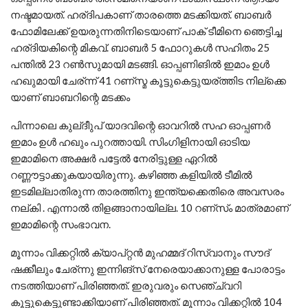
നഷ്ടമായത്. ഹര്ദിപകാണ് താരത്തെ മടക്കിയത്. ബാബര്‍
ഫോമിലേക്ക് ഉയരുന്നതിനിടെയാണ് പാക് ടീമിനെ ഞെട്ടിച്ച
ഹര്ദിയകിന്റെ മികവ്. ബാബര്‍ 5 ഫോറുകള്‍ സഹിതം 25
പന്തില്‍ 23 റണ്‍സുമായി മടങ്ങി. ഓപ്പണിങില്‍ ഇമാം ഉള്‍
ഹഖുമായി ചേര്ന്ന് 41 റണ്സ്മ കൂട്ടുകെട്ടുയര്ത്തിട നില്ക്കെ
യാണ് ബാബറിന്റെ മടക്കം
പിന്നാലെ കുല്ദീുപ് യാദവിന്റെ ഓവറില്‍ സഹ ഓപ്പണര്‍
ഇമാം ഉള്‍ ഹഖും പുറത്തായി. സിംഗിളിനായി ഓടിയ
ഇമാമിനെ അക്ഷര്‍ പട്ടേല്‍ നേരിട്ടുള്ള ഏറില്‍
റണ്ണൗട്ടാക്കുകയായിരുന്നു. കഴിഞ്ഞ കളിയില്‍ ടീമില്‍
ഇടമില്ലാതിരുന്ന താരത്തിനു ഇന്ത്യക്കെതിരെ അവസരം
നല്കി . എന്നാല്‍ തിളങ്ങാനായില്ല. 10 റണ്സ്ം മാത്രമാണ്
ഇമാമിന്റെ സംഭാവന.
മൂന്നാം വിക്കറ്റില്‍ ക്യാപ്റ്റന്‍ മുഹമ്മദ് റിസ്വാനും സൗദ്
ഷക്കീലും ചേര്ന്നു ഇന്നിങ്‌സ് നേരെയാക്കാനുള്ള പോരാട്ടം
നടത്തിയാണ് പിരിഞ്ഞത്. ഇരുവരും സെഞ്ച്വറി
കൂട്ടുകെട്ടുണ്ടാക്കിയാണ് പിരിഞ്ഞത്. മൂന്നാം വിക്കറ്റില്‍ 104