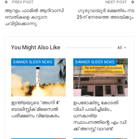
PREV POST
NEXT POST
ആറളം ഫാമില്‍ ആദിവാസി
ഗുരുവായൂർ ക്ഷേത്രം നട
ദമ്പതികളെ കാട്ടാന
25ന് നേരത്തെ അടയ്ക്കും.
ചവിട്ടിക്കൊന്നു.
You Might Also Like
All
BANNER SLIDER NEWS
BANNER SLIDER NEWS
ഇന്ത്യയുടെ ‘അഗ്നി 4’
ഉപഭോക്തൃ കോടതി
ബാലിസ്റ്റിക് മിസൈൽ
വിധി പാലിച്ചില്ല ,
പരീക്ഷണം വിജയകരം.
ധനകാര്യ
സ്ഥാപനത്തിന്റെ എം ഡി
ക്ക് അറസ്റ്റ് വാറണ്ട്