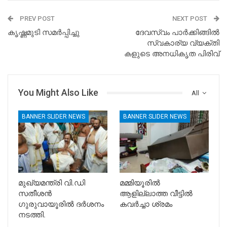
PREV POST
NEXT POST
കൃഷ്ണമുടി സമർപ്പിച്ചു
ദേവസ്വം പാർക്കിങ്ങിൽ
സ്വകാര്യ വ്യക്തി
കളുടെ അനധികൃത പിരിവ്
You Might Also Like
All
BANNER SLIDER NEWS
BANNER SLIDER NEWS
മുഖ്യമന്ത്രി വി.ഡി
മമ്മിയൂരിൽ
സതീശൻ
ആളില്ലാത്ത വീട്ടിൽ
ഗുരുവായൂരിൽ ദർശനം
കവർച്ചാ ശ്രമം
നടത്തി.