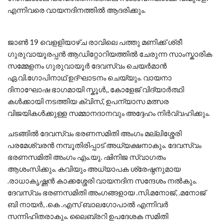
എന്നിവരെ വായനദിനത്തിൽ ആദരിക്കും.
ജാൺ 19 വെളളിയാഴ്ച രാവിലെ പത്തു മണിക്ക് ശ്രീ
ഗുരുവായൂരപ്പൻ ആഡിറ്റോറിയത്തിൽ ചേരുന്ന സാംസ്കാരിക
സമ്മേളനം ഗുരുവായൂർ ദേവസ്വം ചെയർമാൻ
ഏ.വി.ഗോപിനാഥ് ഉദ്ഘാടനം ചെയ്യും. വായനാ
ദിനാഘോഷ ഭാഗമായി സ്കൂൾ,, കോളേജ് വിദ്യാർത്ഥി
കൾക്കായി നടത്തിയ ക്വിസ്, ഉപന്യാസ മത്സര
വിജയികൾക്കുള്ള സമ്മാനദാനവും അദ്ദേഹം നിർവ്വഹിക്കും.
ചടങ്ങിൽ ദേവസ്വം ഭരണസമിതി അംഗം മല്ലിശ്ശേരി
പരമേശ്വരൻ നമ്പൂതിരിപ്പാട് അധ്യക്ഷനാകും. ദേവസ്വം
ഭരണസമിതി അംഗം എം.യു. ഷിനിജ സ്വാഗതം
ആശംസിക്കും. കവിയും അധ്യാപക ശ്രേഷ്ഠനുമായ
.രാധാകൃഷ്ണൻ കാക്കശ്ശേരി വായനദിന സന്ദേശം നൽകും.
ദേവസ്വം ഭരണസമിതി അംഗങ്ങളായ .സി.മനോജ്, .മനോജ്
ബി നായർ, .കെ .എസ് ബാലഗോപാൽ എന്നിവർ
സന്നിഹിതരാകും. ലൈബ്രറി ഉപദേശക സമിതി