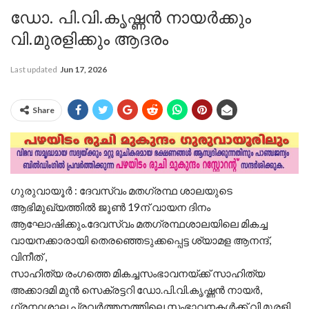
ഡോ. പി.വി.കൃഷ്ണൻ നായർക്കും
വി.മുരളിക്കും ആദരം
Last updated
Jun 17, 2026
Share
ഗുരുവായൂർ : ദേവസ്വം മതഗ്രന്ഥ ശാലയുടെ
ആഭിമുഖ്യത്തിൽ ജൂൺ 19ന് വായന ദിനം
ആഘോഷിക്കും.ദേവസ്വം മതഗ്രന്ഥശാലയിലെ മികച്ച
വായനക്കാരായി തെരഞ്ഞെടുക്കപ്പെട്ട ശ്യാമള ആനന്ദ്,
വിനീത് ,
സാഹിത്യ രംഗത്തെ മികച്ചസംഭാവനയ്ക്ക് സാഹിത്യ
അക്കാദമി മുൻ സെക്രട്ടറി ഡോ.പി.വി.കൃഷ്ണൻ നായർ,
ഗ്രന്ഥശാല പ്രവർത്തനത്തിലെ സംഭാവനകൾക്ക് വി.മുരളി