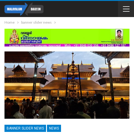
Home
banner slider news
BANNER SLIDER NEWS
NEWS