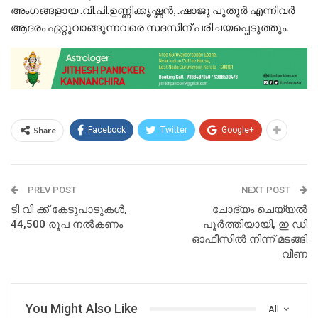
അംഗങ്ങളായ .വി.പി.ഉണ്ണിക്കൃഷ്ണൻ, .ഷാജു പുതൂർ എന്നിവർ
ആദരം ഏറ്റുവാങ്ങുന്നവരെ സദസിന് പരിചയപ്പെടുത്തും.
Share
Facebook
Twitter
Google+
PREV POST
NEXT POST
ടി വി ക്ക് കേടുപാടുകൾ,
ചോദ്യം ചെയ്യൽ
44,500 രൂപ നൽകണം
പൂർത്തിയായി, ഇ ഡി
ഓഫീസിൽ നിന്ന് മടങ്ങി
വീണ
You Might Also Like
All