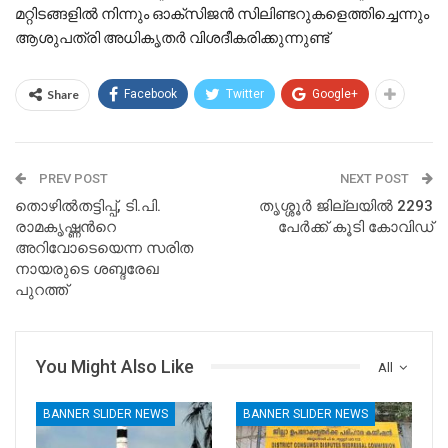
മറ്റിടങ്ങളിൽ നിന്നും ഓക്സിജൻ സിലിണ്ടറുകളെത്തിച്ചെന്നും
ആശുപത്രി അധികൃതർ വിശദീകരിക്കുന്നുണ്ട്
Share
Facebook
Twitter
Google+
PREV POST
NEXT POST
തൊഴില്‍തട്ടിപ്പ്, ടി.പി.
തൃശ്ശൂര്‍ ജില്ലയില്‍ 2293
രാമകൃഷ്ണന്‍റെ
പേര്‍ക്ക് കൂടി കോവിഡ്
അറിവോടെയെന്ന സരിത
നായരുടെ ശബ്ദരേഖ
പുറത്ത്
You Might Also Like
All
BANNER SLIDER NEWS
BANNER SLIDER NEWS