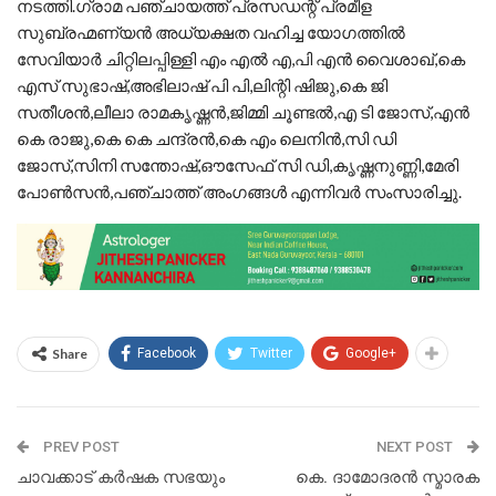
നടത്തി.ഗ്രാമ പഞ്ചായത്ത് പ്രസഡന്റ് പ്രമീള
സുബ്രഹ്മണ്യൻ അധ്യക്ഷത വഹിച്ച യോഗത്തിൽ
സേവിയാർ ചിറ്റിലപ്പിള്ളി എം എൽ എ,പി എൻ വൈശാഖ്,കെ
എസ് സുഭാഷ്,അഭിലാഷ് പി പി,ലിന്റി ഷിജു,കെ ജി
സതീശൻ,ലീലാ രാമകൃഷ്ണൻ,ജിമ്മി ചൂണ്ടൽ,എ ടി ജോസ്,എൻ
കെ രാജു,കെ കെ ചന്ദ്രൻ,കെ എം ലെനിൻ,സി ഡി
ജോസ്,സിനി സന്തോഷ്,ഔസേഫ് സി ഡി,കൃഷ്ണനുണ്ണി,മേരി
പോൺസൻ,പഞ്ചാത്ത് അംഗങ്ങൾ എന്നിവർ സംസാരിച്ചു.
Share
Facebook
Twitter
Google+
PREV POST
NEXT POST
ചാവക്കാട് കർഷക സഭയും
കെ. ദാമോദരൻ സ്മാരക