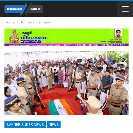
Home
banner slider news
BANNER SLIDER NEWS
NEWS