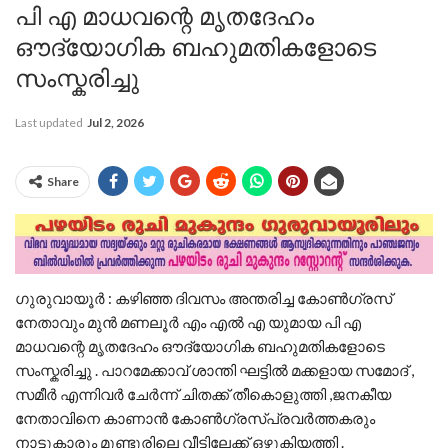
പി എ മാധവന്റെ മൃതദേഹം
ഔദ്യോഗിക ബഹുമതികളോടെ
സംസ്കരിച്ചു
Last updated
Jul 2, 2026
Share
ഗുരുവായൂർ : കഴിഞ്ഞ ദിവസം അന്തരിച്ച കോൺഗ്രസ്
നേതാവും മുൻ മണലൂർ എം എൽ എ യുമായ പി എ
മാധവന്റെ മൃതദേഹം ഔദ്യോഗിക ബഹുമതികളോടെ
സംസ്കരിച്ചു . പാറമേക്കാവ് ശാന്തി ഘട്ടിൽ മക്കളായ സമോദ് ,
സമീർ എന്നിവർ ചേർന്ന് ചിതക്ക് തീകൊളുത്തി ,ജനകീയ
നേതാവിനെ കാണാൻ കോൺഗ്രസ്പ്രവർത്തകരും
നാട്ടുകാരും മുണ്ടൂരിലെ വീട്ടിലേക്ക് ഒഴുകിയത്തി .