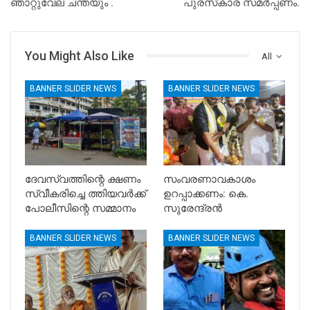
ഞാറ്റുവേല ചന്തയും .
പുരസ്‌കാര സമർപ്പണം.
You Might Also Like
All
BANNER SLIDER NEWS
BANNER SLIDER NEWS
ദേവസ്വത്തിന്റെ ക്ഷണം
സംവരണാവകാശം
സ്വീകരിച്ചെ ത്തിയവർക്ക്
ഉറപ്പാക്കണം: കെ.
പോലീസിന്റെ സമ്മാനം
സുരേന്ദ്രൻ
BANNER SLIDER NEWS
BANNER SLIDER NEWS