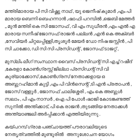
മന്ത്രിമാരായ പി സി വിഷ്ണു നാഥ്‌ , യു ജെനീഷ് കുമാർ ,എം പി
മാരായ ബെന്നി ബെഹന്നാൻ ,ഷാഫി പറമ്പിൽ ,ജെബി മേത്തർ
,, മുൻ മന്ത്രി കെ സി ജോസഫ് , വി എം സുധീരൻ ,എം എൽ എ
മാരായ സനീഷ് ജോസഫ് രാജൻ പല്ലൻ ,എൻ കെ അക്ബർ
,സേവിയർ ചിറ്റലപ്പിള്ളി,തൃശൂർ മേയർ ഡോ നിഷ ജസ്റ്റിൻ , പി
സി ചാക്കോ, ഡി സി സി പ്രസിഡന്റ് , ജോസഫ് ടാജറ്റ് ,
മുസ്ലിം ലീഗ് സംസ്ഥാന വൈസ് പ്രസിഡന്റ് സി എച്ച് റഷീദ്
,കേരളാ കോൺഗ്രസ്സ് ജില്ലാ പ്രസിഡന്റ് സി വി
കുര്യാക്കോസ് ,കോൺഗ്രസ് നേതാക്കളായ ഒ
അബ്ദുറഹിമാൻ കുട്ടി ,എം പി വിൻസെന്റ് ,ടി എൻ പ്രതാപൻ ,
ജോസ് വള്ളൂർ , ജോസഫ് ചാലിശ്ശേരി , എം കെ അബ്ദുൾ
സലാം , പി എം നാസർ , ഐ പി പോൾ ഷാജി കോടങ്കണ്ടത്ത്
സുനിൽ അന്തിക്കാട്, പി കെ രാജൻ ,തുടങ്ങിയ നേതാക്കൾ
അന്ത്യാഞ്ജലി അർപ്പിക്കാൻ എത്തിയിരുന്നു .
കയ്പറമ്പ് ഗ്രാമ പഞ്ചായത്ത് പൗരാവലിയുടെ
നേതൃത്വത്തിൽ മുണ്ടൂരിൽ അനുശോചന യോഗം