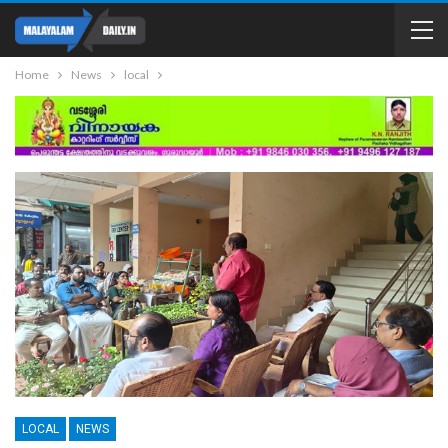
Home
News
local
LOCAL
NEWS