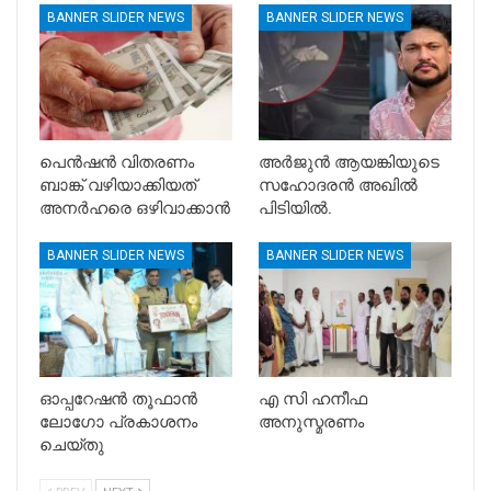
BANNER SLIDER NEWS
BANNER SLIDER NEWS
പെൻഷൻ വിതരണം
അർജുൻ ആയങ്കിയുടെ
ബാങ്ക് വഴിയാക്കിയത്
സഹോദരൻ അഖിൽ
അനർഹരെ ഒഴിവാക്കാൻ
പിടിയിൽ.
BANNER SLIDER NEWS
BANNER SLIDER NEWS
ഓപ്പറേഷൻ തൂഫാൻ
എ സി ഹനീഫ
ലോഗോ പ്രകാശനം
അനുസ്മരണം
ചെയ്തു