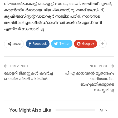
ലിഷ മാത്രംകോട്ട്, കെ.എച്ച്. സലാം, കെ.പി. രഞ്ജിത്ത് കുമാർ,
കൗൺസിലർമാരായ ഷീജ പ്രശാന്ത്, മുഹമ്മദ് ആസിഫ്,
കൃഷി അസിസ്റ്റന്റ് ഡയറക്ടർ സബീന പരീദ് . നഗരസഭ
അഗ്രികൾച്ചർ ഫീൽഡ് ഓഫീസർ ശശീന്ദ്ര എസ്. നന്ദി
എന്നിവർ സംസാരിച്ചു.
Share
Facebook
Twitter
Google+
PREV POST
NEXT POST
ലോട്ടറി ടിക്കറ്റുകള്‍ കവര്‍ച്ച
പി എ മാധവന്റെ മൃതദേഹം
ചെയ്ത പ്രതി പിടിയില്‍
ഔദ്യോഗിക
ബഹുമതികളോടെ
സംസ്കരിച്ചു
You Might Also Like
All