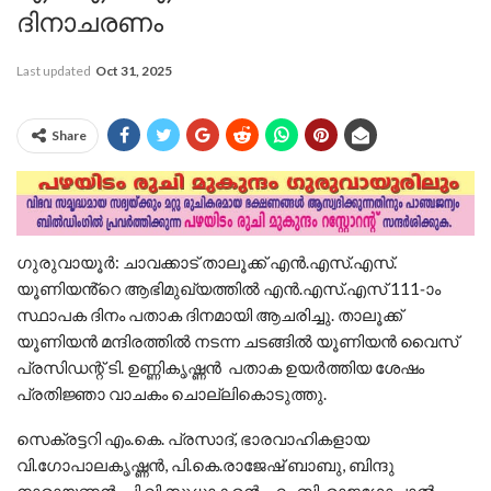
ദിനാചരണം
Last updated
Oct 31, 2025
Share
ഗുരുവായൂർ: ചാവക്കാട് താലൂക്ക് എൻ.എസ്.എസ്.
യൂണിയൻ്റെ ആഭിമുഖ്യത്തിൽ എൻ.എസ്.എസ് 111-ാം
സ്ഥാപക ദിനം പതാക ദിനമായി ആചരിച്ചു. താലൂക്ക്
യൂണിയൻ മന്ദിരത്തിൽ നടന്ന ചടങ്ങിൽ യൂണിയൻ വൈസ്
പ്രസിഡന്റ് ടി. ഉണ്ണികൃഷ്ണൻ പതാക ഉയർത്തിയ ശേഷം
പ്രതിജ്ഞാ വാചകം ചൊല്ലികൊടുത്തു.
സെക്രട്ടറി എം.കെ. പ്രസാദ്, ഭാരവാഹികളായ
വി.ഗോപാലകൃഷ്ണൻ, പി.കെ.രാജേഷ് ബാബു, ബിന്ദു