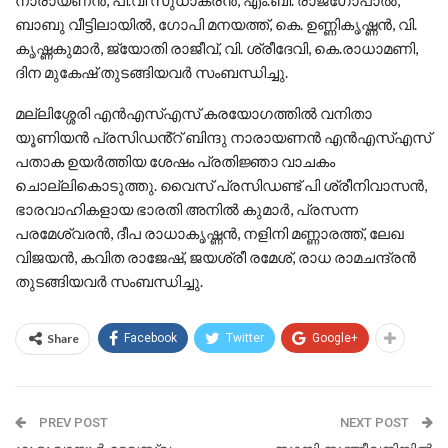
നാരായണൻ, പി.വി സുധാകരൻ, എം.ബി. രാജഗോപാൽ,
ബാബു വീട്ടിലായിൽ, ഗോപി മനയത്ത്, കെ. ഉണ്ണികൃഷ്ണൻ, വി.
കൃഷ്ണകുമാർ, ജ്യോതി രാജീവ്, വി. ശ്രീദേവി, കെ.രാധാമണി,
ദിന മുകേഷ് തുടങ്ങിയവർ സംബന്ധിച്ചു.
മല്ലിശ്ശേരി എൻഎസ്എസ് കരയോഗത്തിൽ വനിതാ
യൂണിയൻ പ്രസിഡൻ്റ് ബിന്ദു നാരായണൻ എൻഎസ്എസ്
പതാക ഉയർത്തിയ ശേഷം പ്രതിജ്ഞാ വാചകം
ചൊല്ലികൊടുത്തു. വൈസ് പ്രസിഡണ്ട് പി ശ്രീനിവാസൻ,
ഭാരവാഹികളായ ഭാരതി അനിൽ കുമാർ, പ്രസന്ന
പരമേശ്വരൻ, ദീപ രാധാകൃഷ്ണൻ, നളിനി മണ്ണാരത്ത്, ലേഖ
വിജയൻ, കവിത രാജേഷ്, ജയശ്രീ രമേശ്, രാധ രാമചന്ദ്രൻ
തുടങ്ങിയവർ സംബന്ധിച്ചു.
Share
Facebook
Twitter
Google+
PREV POST
NEXT POST