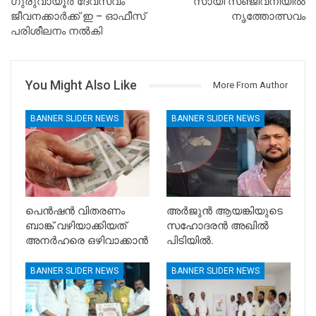
ഗുരുവായൂർ ദേവസ്വം
സായി സഞ്ജീവനിയിൽ
ജീവനക്കാർക്ക് ഇ – ഓഫീസ്
നൃത്തോത്സവം
പരിശീലനം നൽകി
You Might Also Like
More From Author
BANNER SLIDER NEWS
BANNER SLIDER NEWS
പെൻഷൻ വിതരണം
അർജുൻ ആയങ്കിയുടെ
ബാങ്ക് വഴിയാക്കിയത്
സഹോദരൻ അഖിൽ
അനർഹരെ ഒഴിവാക്കാൻ
പിടിയിൽ.
BANNER SLIDER NEWS
BANNER SLIDER NEWS