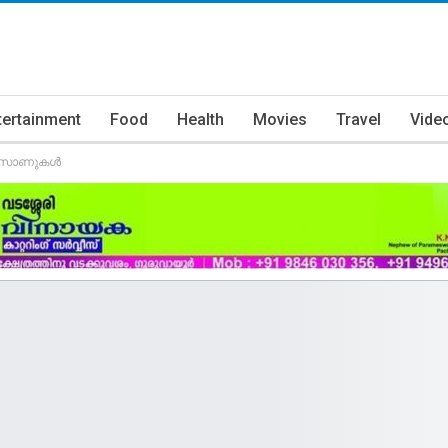
tertainment
Food
Health
Movies
Travel
Vide
റ് സോണുകൾ