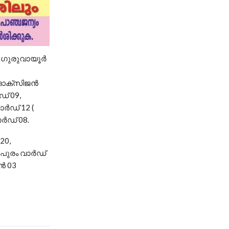
ു ഗുരുവായൂർ
 ഓക്‌സിജൻ
് 09,
ാർഡ് 12 (
ാർഡ് 08.
20,
ണപുരം വാർഡ്
ൻ 03