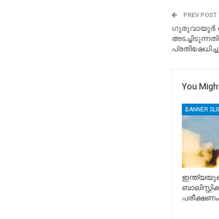
PREV POST
ഗുരുവായൂര്‍
അടച്ചിടുന്നത
പ്രതിഷേധിച്ചു
You Might
BANNER SL
ഇന്ത്യയുട
ബാലിസ്റ്റ
പരീക്ഷണം