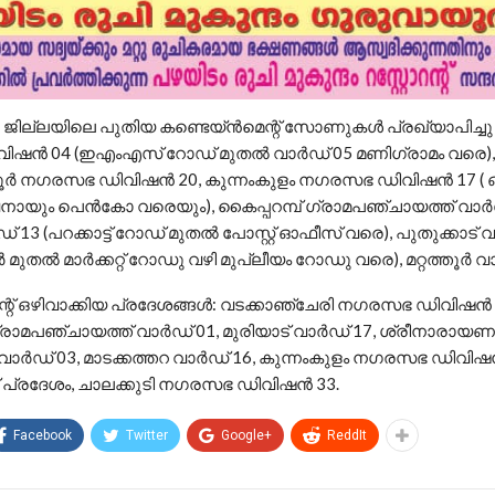
 : ജില്ലയിലെ പുതിയ കണ്ടെയ്ൻമെന്റ് സോണുകൾ പ്രഖ്യാപിച്ച
ഷൻ 04 (ഇഎംഎസ് റോഡ് മുതൽ വാർഡ് 05 മണിഗ്രാമം വരെ),
ൂർ നഗരസഭ ഡിവിഷൻ 20, കുന്നംകുളം നഗരസഭ ഡിവിഷൻ 17 (
ുവനായും പെൻകോ വരെയും), കൈപ്പറമ്പ് ഗ്രാമപഞ്ചായത്ത് വാർഡ
13 (പറക്കാട്ട് റോഡ് മുതൽ പോസ്റ്റ് ഓഫീസ് വരെ), പുതുക്കാട് വ
ർ മുതൽ മാർക്കറ്റ് റോഡു വഴി മുപ്ലീയം റോഡു വരെ), മറ്റത്തൂർ വ
്റ് ഒഴിവാക്കിയ പ്രദേശങ്ങൾ: വടക്കാഞ്ചേരി നഗരസഭ ഡിവിഷൻ 
രാമപഞ്ചായത്ത് വാർഡ് 01, മുരിയാട് വാർഡ് 17, ശ്രീനാരായ
ര വാർഡ് 03, മാടക്കത്തറ വാർഡ് 16, കുന്നംകുളം നഗരസഭ ഡിവിഷ
ട് പ്രദേശം, ചാലക്കുടി നഗരസഭ ഡിവിഷൻ 33.
Facebook
Twitter
Google+
ReddIt