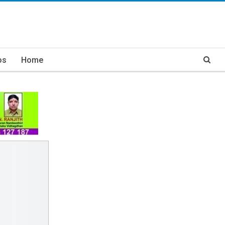
os
Home