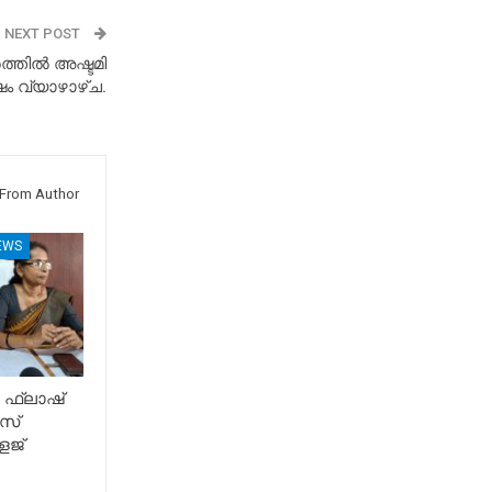
NEXT POST
ത്തില്‍ അഷ്ടമി
വ്യാഴാഴ്ച.
From Author
EWS
 ഫ്ലാഷ്
സ്
േജ്