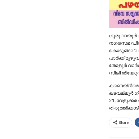
ഗുരുവായൂര്‍
നഗരസഭ ഡിവി
കൊടുങ്ങല്ല
പാർക്ക് മുഴ
തോളൂർ വാർഡ് 
സീജി തിയേറ്റ
കണ്ടെയ്ൻമെന
കടവല്ലൂർ ഗ്
21, വേളൂക്ക
തിരുത്തിക്കാ
Share