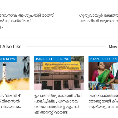
 ദേവസ്വം ആശുപത്രി രാത്രി
ഗുരുവായൂര്‍ ക്ഷേത്ര
ില്‍ കോണ്‍ഗ്രസ്
രോഹിണി ആഘോഷം 
 .
 Also Like
More 
IDER NEWS
BANNER SLIDER NEWS
BANNER SLIDER N
െ ‘അഗ്നി 4’
ഉപഭോക്തൃ കോടതി വിധി
ലഹരിക്കെതിരെ
ിക് മിസൈൽ
പാലിച്ചില്ല , ധനകാര്യ
മോബുമായി കിം
 വിജയകരം.
സ്ഥാപനത്തിന്റെ എം ഡി
ആര്യഭട്ട കോള
ക്ക് അറസ്റ്റ് വാറണ്ട്