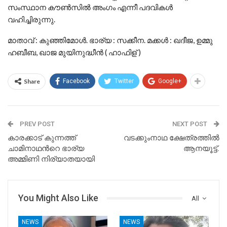
സംസ്ഥാന കൗൺസിൽ അംഗം എന്നീ പദവികൾ
വഹിച്ചിരുന്നു.
മാതാവ് : കുഞ്ഞിമോൾ. ഭാര്യ : സക്കീന. മക്കൾ : ഖദീജ, ഉമ്മു
ഹബീബ, ഖാജ മുയിനുദ്ധീൻ ( ഹാഫിള് )
Share
Facebook
Twitter
Google+
PREV POST
NEXT POST
കാരക്കാട് കുന്നത്ത്
വടക്കുംനാഥ ക്ഷേത്രത്തില്‍
ചാമിനാഥൻറെ ഭാര്യ
ആനയൂട്ട്.
അമ്മിണി നിര്യാതയായി
You Might Also Like
All
NEWS
NEWS