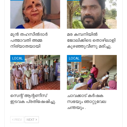
മുൻ തഹസീൽദാർ
മര കമ്പനിയിൽ
പത്മാവതി അമ്മ
ജോലിക്കിടെ തൊഴിലാളി
നിര്യാതയായി
കുഴഞ്ഞുവീണു മരിച്ചു.
LOCAL
LOCAL
സെന്റ് ആന്റണീസ്
ചാവക്കാട് കർഷക
ഇടവക പ്രതിഷേഷിച്ചു.
സഭയും ഞാറ്റുവേല
ചന്തയും .
PREV
NEXT