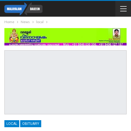
Home
News
local
LOCAL
OBITUARY