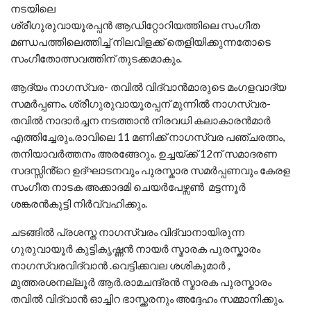
നടയിലെ
ശ്രീഗുരുവായൂരപ്പൻ ആഡിറ്റോറിയത്തിലെ സംഗീത
മണ്ഡപത്തിലെത്തിച്ച് നിലവിളക്ക് തെളിയിക്കുന്നതോടെ
സംഗീതോത്സവത്തിന് തുടക്കമാകും.
ആദ്യം നാഗസ്വര- തവിൽ വിദ്വാൻമാരുടെ മംഗളവാദ്യ
സമർപ്പണം. ശ്രീഗുരുവായൂരപ്പന് മുന്നിൽ നാഗസ്വര-
തവിൽ നാദാർച്ചന നടത്താൻ നിരവധി കലാകാരൻമാർ
എത്തിച്ചേരും.രാവിലെ 11 മണിക്ക് നാഗസ്വര പഞ്ചരത്നം,
തനിയാവർത്തനം അരങ്ങേറും. ഉച്ചയ്ക്ക് 12ന് സമാദരണ
സദസ്സിൻ്റെ ഉദ്ഘാടനവും പുരസ്കാര സമർപ്പണവും കേരള
സംഗീത നാടക അക്കാദമി ചെയർപേഴ്സൺ മട്ടന്നൂർ
ശങ്കരൻകുട്ടി നിർവ്വഹിക്കും.
ചടങ്ങിൽ പ്രശസ്ത നാഗസ്വരം വിദ്വാനായിരുന്ന
ഗുരുവായൂർ കുട്ടികൃഷ്ണൻ നായർ സ്മാരക പുരസ്കാരം
നാഗസ്വരവിദ്വാൻ .വെട്ടിക്കവല ശശികുമാർ ,
മുത്തരശനല്ലൂർ ആർ.രാമചന്ദ്രൻ സ്മാരക പുരസ്കാരം
തവിൽ വിദ്വാൻ ഓച്ചിറ ഭാസ്ക്കരനും അദ്ദേഹം സമ്മാനിക്കും.