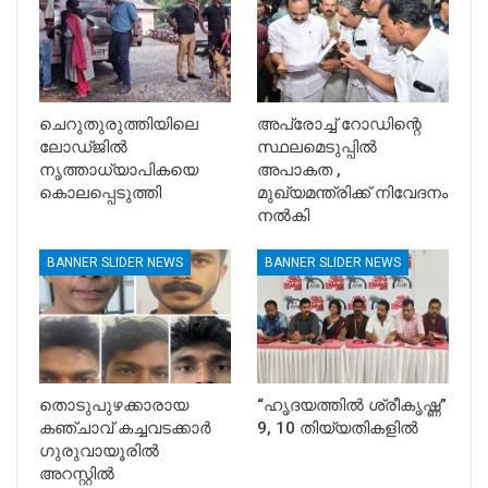
ചെറുതുരുത്തിയിലെ
അപ്രോച്ച് റോഡിന്റെ
ലോഡ്ജിൽ
സ്ഥലമെടുപ്പിൽ
നൃത്താധ്യാപികയെ
അപാകത ,
കൊലപ്പെടുത്തി
മുഖ്യമന്ത്രിക്ക് നിവേദനം
നൽകി
BANNER SLIDER NEWS
BANNER SLIDER NEWS
തൊടുപുഴക്കാരായ
“ഹൃദയത്തിൽ ശ്രീകൃഷ്ണ”
കഞ്ചാവ് കച്ചവടക്കാർ
9, 10 തിയ്യതികളിൽ
ഗുരുവായൂരിൽ
അറസ്റ്റിൽ