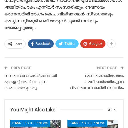
,അജിത് പേരകം എന്നിവർ സംസാരിക്കും . ദേവസ്വം
ഭരണസമിതി അംഗം കെ.പി.വിശ്വനാഥൻ സ്വാഗതവും
അഡ്മിനിസ്ട്രേറ്റർ ഒ.ബി.അരുൺകുമാർ നന്ദിയും
രേഖപ്പെടുത്തും.
Share
Facebook
Twitter
Google+
PREV POST
NEXT POST
നഗര സഭ ചെയർമാനായി
ശബരിമലയിൽ തങ്ക
എ എച്ച് അക്ബറിനെ
അങ്കിചാർത്തിയുള്ള
തിരഞ്ഞെടുത്തു.
ദീപാരാധന ഭക്തി സാന്ദ്രം
You Might Also Like
All
BANNER SLIDER NEWS
BANNER SLIDER NEWS