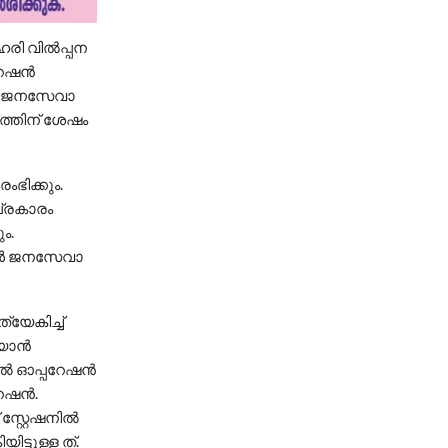
ലഹരി വിൽപ്പന
പറേഷൻ
ുകൾ ജനസേവാ
ത്തിന് ശേഷം
ഭിക്കും.
പ്രകാരം
ം.
ുകൾ ജനസേവാ
്യേകിച്ച്
്യാൻ
രിൽ ഓപ്പറേഷൻ
റേഷൻ.
സ്റ്റേഷനിൽ
ട്ടുള്ള ത്.