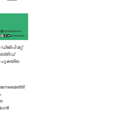
ിജിപി മറ്റ്
ൈബ്രിഡ്
. പുകയില
. ജനമൈത്രി
ം
ങ
്കാൻ