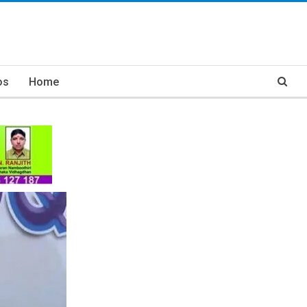
os
Home