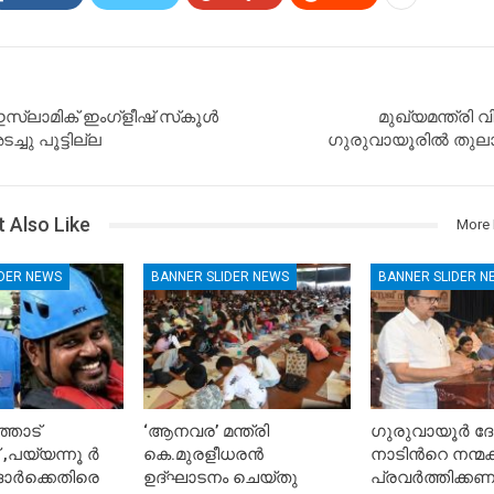
‌ലാമിക് ഇംഗ്‌ളീഷ് സ്‌കൂള്‍
മുഖ്യമന്ത്രി
ചു പൂട്ടില്ല
ഗുരുവായൂരിൽ തുലാഭ
 Also Like
More 
IDER NEWS
BANNER SLIDER NEWS
BANNER SLIDER N
തോട്
‘ആനവര’ മന്ത്രി
ഗുരുവായൂർ ദ
,പയ്യന്നൂ ർ
കെ.മുരളീധരന്‍
നാടിൻറെ നന്മക്ക
ർക്കെതിരെ
ഉദ്ഘാടനം ചെയ്തു
പ്രവർത്തിക്കണ