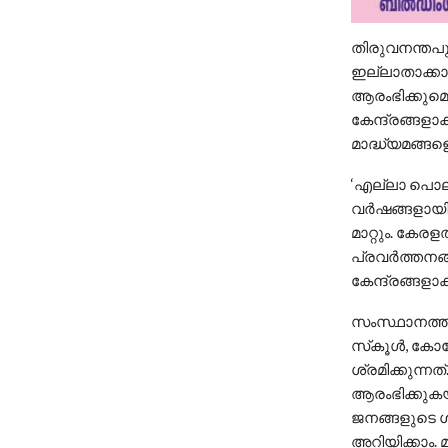
തിരുവനന്തപുര
ഇല്ലാതാക്കാ
ആരംഭിക്കുമെ
കേന്ദ്രങ്ങളാ
മാദ്ധ്യമങ്ങ
‘എല്ലാ പൊലീ
വർഷങ്ങളായി സ
മാറ്റും. കേര
പ്രവർത്തനങ്
കേന്ദ്രങ്ങളാക്ക
സംസ്ഥാനത്ത് 
സ്‌കൂൾ, കോ
ശ്രമിക്കുന്
ആരംഭിക്കുകയ
ജനങ്ങളുടെ ശ
അറിയിക്കാം. 