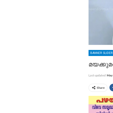
BANNER SLIDE
മയക്കു
Last updated
May 
Share