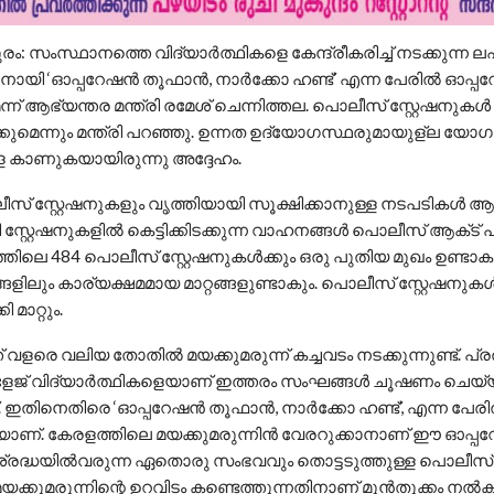
ം: സംസ്ഥാനത്തെ വിദ്യാർത്ഥികളെ കേന്ദ്രീകരിച്ച് നടക്കുന്ന 
നായി ‘ഓപ്പറേഷൻ തൂഫാൻ, നാർക്കോ ഹണ്ട്’ എന്ന പേരിൽ ഓപ്
ന്ന് ആഭ്യന്തര മന്ത്രി രമേശ് ചെന്നിത്തല. പൊലീസ് സ്റ്റേഷന
ക്കുമെന്നും മന്ത്രി പറഞ്ഞു. ഉന്നത ഉദ്യോഗസ്ഥരുമായുള്ല യോഗ
ളെ കാണുകയായിരുന്നു അദ്ദേഹം.
സ് സ്റ്റേഷനുകളും വൃത്തിയായി സൂക്ഷിക്കാനുള്ള നടപടികൾ ആരം
്റ്റേഷനുകളിൽ കെട്ടിക്കിടക്കുന്ന വാഹനങ്ങൾ പൊലീസ് ആക്‌ട് 
ളത്തിലെ 484 പൊലീസ് സ്റ്റേഷനുകൾക്കും ഒരു പുതിയ മുഖം ഉണ്ടാകു
ങളിലും കാര്യക്ഷമമായ മാറ്റങ്ങളുണ്ടാകും. പൊലീസ് സ്റ്റേഷന
ി മാറ്റും.
വളരെ വലിയ തോതിൽ മയക്കുമരുന്ന് കച്ചവടം നടക്കുന്നുണ്ട്. പ്രത
ളേജ് വിദ്യാർത്ഥികളെയാണ് ഇത്തരം സംഘങ്ങൾ ചൂഷണം ചെയ
നത്. ഇതിനെതിരെ ‘ഓപ്പറേഷൻ തൂഫാൻ, നാർക്കോ ഹണ്ട്’, എന്ന പേ
ാണ്. കേരളത്തിലെ മയക്കുമരുന്നിൻ വേരറുക്കാനാണ് ഈ ഓപ്പ
്രദ്ധയിൽവരുന്ന ഏതൊരു സംഭവവും തൊട്ടടുത്തുള്ള പൊലീസ് 
മയക്കുമരുന്നിന്റെ ഉറവിടം കണ്ടെത്തുന്നതിനാണ് മുൻതൂക്കം നൽകിയി