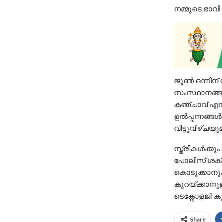
നമ്മുടെ ഭാവ
ജൂൺ ഒന്നിന് 
സംസ്ഥാനങ്ങള
കഞ്ചാവ് എന്
ഉൽപ്പന്നങ്ങ
വിട്ടുവീഴ്‌ചയു
സ്ത്രീകൾക്ക
പോലിസ് ശക്തി
കൊടുക്കാനും
കുറയ്ക്കാന
ടെക്നോളജി കൂ
Share