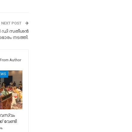
NEXT POST
 വി ഡി സതീശൻ
ാരം നടത്തി.
From Author
EWS
േവസ്വം
് വേണ്ടി
ം.