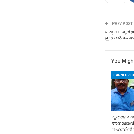
PREV POST
ഒരുമനയൂർ ഇസ്
ഈ വർഷം അടച്
You Might
BANNER SL
മൃതദേഹത്
അനാദരവ് 
തഹസിൽദാ