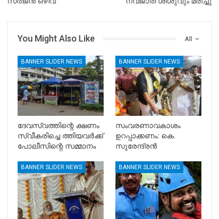
സർജൻ ഒഴിവ്
നവജാത ശിശുവും മരിച്ചു
You Might Also Like
All
BANNER SLIDER NEWS
BANNER SLIDER NEWS
ദേവസ്വത്തിന്റെ ക്ഷണം
സംവരണാവകാശം
സ്വീകരിച്ചെ ത്തിയവർക്ക്
ഉറപ്പാക്കണം: കെ.
പോലീസിന്റെ സമ്മാനം
സുരേന്ദ്രൻ
BANNER SLIDER NEWS
BANNER SLIDER NEWS