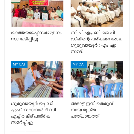
യാത്രയയപ്പ് സമ്മേളനം
സി പി എം, ബി ജെ പി
സംഘടിപ്പിച്ചു
ഡീലിന്റെ പരീക്ഷണശാല
ഗുരുവായൂർ : എം എ:
സമദ്.
MY CAT
MY CAT
ഗുരുവായൂർ യു ഡി
അടാട്ട് ഇനി തെരുവ്
എഫ് സ്ഥാനാർഥി സി
നായ മുക്ത
എച്ച് റഷീദ് പത്രിക
പഞ്ചായത്ത്‌
സമർപ്പിച്ചു