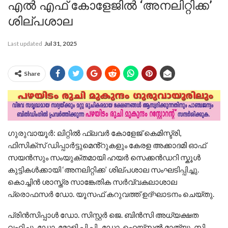
എൽ എഫ് കോളേജിൽ ‘അനലിറ്റിക്ക’
ശില്പശാല
Last updated
Jul 31, 2025
Share
ഗുരുവായൂർ: ലിറ്റിൽ ഫ്ലവർ കോളേജ് കെമിസ്ട്രി,
ഫിസിക്സ് ഡിപ്പാർട്ടുമെൻ്റുകളും കേരള അക്കാദമി ഓഫ്
സയൻസും സംയുക്തമായി ഹയർ സെക്കൻഡറി സ്കൂൾ
കുട്ടികൾക്കായി ‘അനലിറ്റിക്ക’ ശില്പശാല സംഘടിപ്പിച്ചു.
കൊച്ചിൻ ശാസ്ത്ര സാങ്കേതിക സർവ്വകലാശാല
പ്രൊഫസർ ഡോ. യൂസഫ് കറുവത്ത് ഉദ്ഘാടനം ചെയ്തു.
പ്രിൻസിപ്പാൾ ഡോ. സിസ്റ്റർ ജെ. ബിൻസി അധ്യക്ഷത
വഹിച്ചു. ഡോ. മോളി പി.പി., ഡോ. ഹെയ്സൽ മാത്യു, സി.