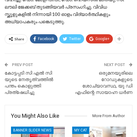
ലൗലി ജേക്കബ് തുടങ്ങിയവർ പ്രസംഗിച്ചു. വിവിധ
സ്ക്കൂളുകളിൽ നിന്നായി 100 ഓളം വിദ്യാർത്ഥികളും
അധ്യാപകരും പങ്കെടുത്തു.
Share
Facebook
Twitter
Google+
PREV POST
NEXT POST
കോട്ടപ്പടി സി എൽ സി
ഒരുമനയൂരിലെ
യുടെ നേതൃത്വത്തിൽ
റോഡുകളുടെ
പന്തം കൊളുത്തി
ശോച്യാവസ്ഥ, യു ഡി
പ്രത്ഷേധിച്ചു
എഫിന്റെ സായാഹ്ന ധർണ
You Might Also Like
More From Author
BANNER SLIDER NEWS
MY CAT