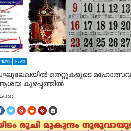
R NEWS
NEWS
ലഘുലേഖയിൽ തെറ്റുകളുടെ മഹോത്സവം
ആശയ കുഴപ്പത്തിൽ
16, 2025