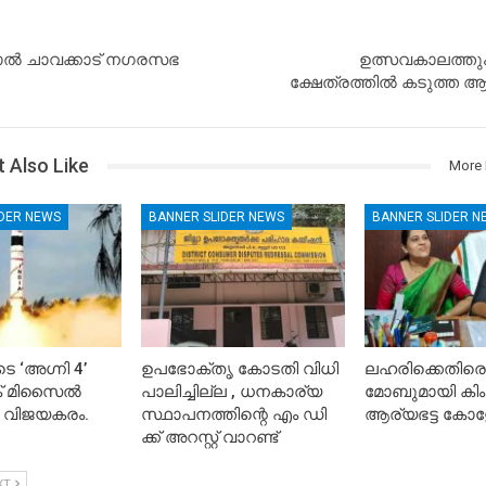
ൽ ചാവക്കാട് നഗരസഭ
ഉത്സവകാലത്തു
ക്ഷേത്രത്തിൽ കടുത്ത
 Also Like
More 
IDER NEWS
BANNER SLIDER NEWS
BANNER SLIDER N
െ ‘അഗ്നി 4’
ഉപഭോക്തൃ കോടതി വിധി
ലഹരിക്കെതിരെ
ിക് മിസൈൽ
പാലിച്ചില്ല , ധനകാര്യ
മോബുമായി കിം
 വിജയകരം.
സ്ഥാപനത്തിന്റെ എം ഡി
ആര്യഭട്ട കോള
ക്ക് അറസ്റ്റ് വാറണ്ട്
XT