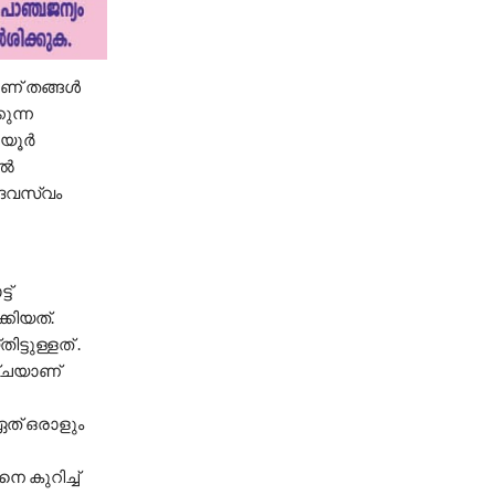
ാണ് തങ്ങൾ
ുന്ന
യൂര്‍
്‍
ദേവസ്വം
ട്
്കിയത്.
ടുള്ളത് .
ഴ്ചയാണ്
ഏത് ഒരാളും
െ കുറിച്ച്