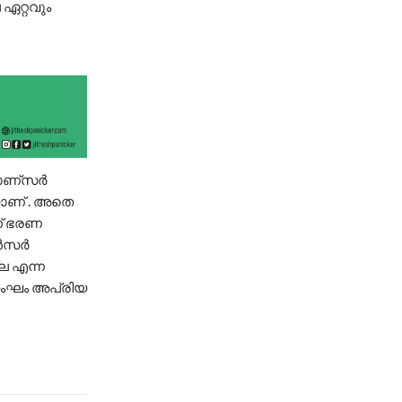
ഏറ്റവും
്പോണ്സർ
യാണ് . അതെ
ണ് ഭരണ
ോൺസർ
ല എന്ന
 സംഘം അപ്രിയ