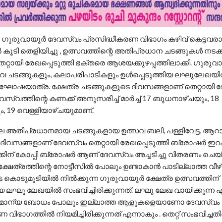
 : ഗുരുവായൂർ ദേവസ്വം പ്രസിദ്ധീകരണ വിഭാഗം കഴിവ് കെട്ടവര
ൽ കൂടി തെളിയിച്ചു , ഉത്സവത്തിന്റെ അതിപ്രധാന ചടങ്ങുകള്‍ നടക്ക
െറ്റായി രേഖപ്പെടുത്തി ഭക്തരെ ആശയക്കുഴപ്പത്തിലാക്കി. ഗുരുവാ
സവ ചടങ്ങുകളും, കലാപരിപാടികളും ഉള്‍പ്പെടുത്തിയ ലഘുലേഖയില
 ഘോഷയാത്ര. ക്ഷേത്ര ചടങ്ങുകളുടെ ദിവസങ്ങളാണ് തെറ്റായി 
ദേവസ്വത്തിന്റെ കണക്ക് അനുസരിച്ച് മാര്‍ച്ച് 17 ബുധനാഴ്ചയും, 18
ം, 19 വെള്ളിയാഴ്ചയുമാണ്.
ലെ അതിപ്രധാനമായ ചടങ്ങുകളായ ഉത്സവ ബലി, പള്ളിവേട്ട, ആറാട്
ിവസങ്ങളാണ് ദേവസ്വം തെറ്റായി രേഖപ്പെടുത്തി ബ്രോഷര്‍ ഇറക
ിന് കോപ്പി ബ്രോഷർ ആണ് ദേവസ്വം അച്ചടിച്ചു വിതരണം ചെയ്തിട്
ക്ഷേത്രത്തിന്റെ നോട്ടീസിൽ പോലും ഉണ്ടാകാൻ പാടില്ലാത്ത വീ
െ കൊടുമുടിയിൽ നിൽക്കുന്ന ഗുരുവായൂർ ക്ഷേത്ര ഉത്സവത്തിന്
യ ലഘു ലേഖയിൽ സംഭവിച്ചിരിക്കുന്നത്. ലഘു ലേഖ വായിക്കുന്ന 
മാന്യ ബോധം പോലും ഇല്ലാത്ത ആളുകളെയാണോ ദേവസ്വം
വിഭാഗത്തിൽ നിയമിച്ചിരിക്കുന്നത് എന്നാകും . തെറ്റ് സംഭവിച്ചതിന