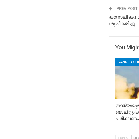
PREV POST
കനോലി കനാ
ശുചീകരിച്ചു.
You Might
BANNER SL
ഇന്ത്യയുട
ബാലിസ്റ്റ
പരീക്ഷണം
PREV
NE