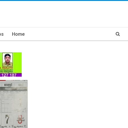
os
Home