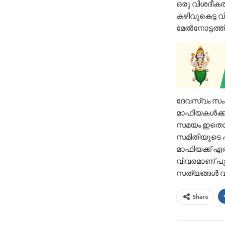
ഒരു വിശദീകര
കഴിവുകെട്ട വ
മേല്‍നോട്ടത
ദേവസ്വം സംഘ
മാഫിയകൾക്ക
സമയം ഇതൊന്
സമിതിയുടെ 
മാഫിയക്ക് 
വിവരമാണ് പു
സത്യങ്ങൾ വി
Share