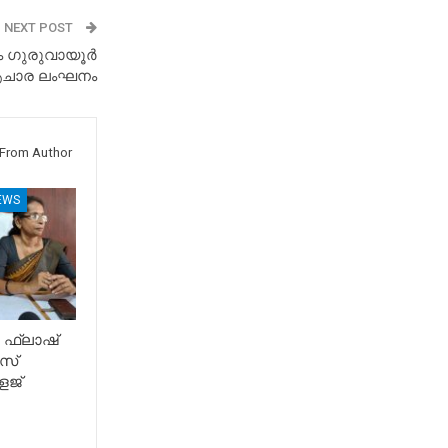
NEXT POST
ം ഗുരുവായൂർ
 ആചാര ലംഘനം
From Author
EWS
 ഫ്ലാഷ്
സ്
േജ്